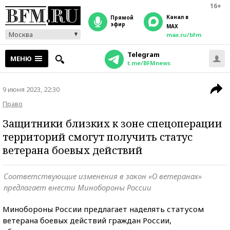
16+
Канал в
прямой
эфир
MAX
Москва
max.ru/bfm
Telegram
МЕНЮ
t.me/BFMnews
9 июня 2023, 22:30
Право
Защитники близких к зоне спецоперации
территорий смогут получить статус
ветерана боевых действий
Соответствующие изменения в закон «О ветеранах»
предлагает внести Минобороны России
Минобороны России предлагает наделять статусом
ветерана боевых действий граждан России,