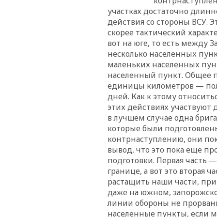
контрнаступлен
участках достаточно длин
действия со стороны ВСУ. Э
скорее тактический характ
вот на юге, то есть между 
несколько населенных пунк
маленьких населенных пункт
населенный пункт. Общее п
единицы километров — полт
дней. Как к этому относитьс
этих действиях участвуют д
в лучшем случае одна брига
которые были подготовлен
контрнаступлению, они пока
вывод, что это пока еще п
подготовки. Первая часть —
границе, а вот это вторая ч
растащить наши части, при
даже на южном, запорожско
линии обороны не прорваны
населенные пункты, если мо