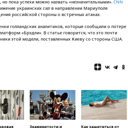
ы, но пока успехи можно назвать «незначительными».
CNN
14:52
Турция, Саудовская
Аравия и Пакистан
вижение украинских сил в направлении Мариуполя
объединились в военный
ения российской стороны о встречных атаках.
альянс
енки голландских аналитиков, которые сообщили о потере
14:39
Экс-издатель Popcorn
Books получил условный срок
латформ «Брэдли». В статье говорится, что это почти
по делу о пропаганде ЛГБТ
хники этой модели, поставленных Киеву со стороны США.
14:34
Минпромторг не
намерен сокращать перечень
товаров для параллельного
импорта
14:14
Роспотребнадзор
одобрил открытие сезона на
105 пляжах в Анапе
14:09
Глава Тувы включил
сенатора Нарусову в список
кандидатов в Совфед
13:57
Wildberries запустит
программу по открытию
партнерских хабов
ндовая
Знаменитости и
Как защититься от
13:53
Сенаторы Аргентины