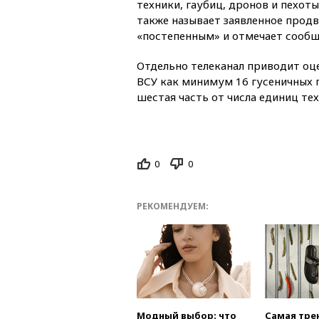
техники, гаубиц, дронов и пехот
также называет заявленное прод
«постепенным» и отмечает сообщ
Отдельно телеканал приводит оц
ВСУ как минимум 16 гусеничных п
шестая часть от числа единиц те
0
0
РЕКОМЕНДУЕМ:
Модный выбор: что
Самая тре