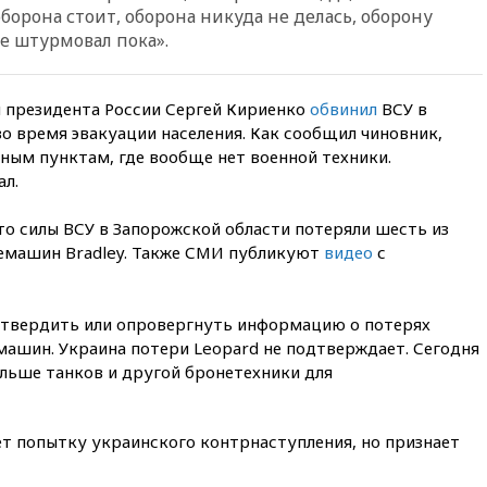
борона стоит, оборона никуда не делась, оборону
Белгородскую область
е штурмовал пока».
17:48
Bloomberg:
авиакомпании США обязали
проверить самолеты Boeing на
 президента России Сергей Кириенко
наличие трещин
обвинил
ВСУ в
во время эвакуации населения. Как сообщил чиновник,
17:35
В Казани пятилетний
ным пунктам, где вообще нет военной техники.
ребенок погиб при падении из
л.
окна десятого этажа
17:17
Bloomberg:
что силы ВСУ в Запорожской области потеряли шесть из
киберкомандование США
емашин Bradley. Также СМИ публикуют
видео
с
расследует серию
самоубийств своих служащих
17:00
Сняты ограничения на
дтвердить или опровергнуть информацию о потерях
полеты в аэропорту
Геленджика
машин. Украина потери Leopard не подтверждает. Сегодня
льше танков и другой бронетехники для
16:50
В Братиславе загорелся
крупнейший НПЗ Slovnaft
16:45
«Яблоко» подаст иск к
ет попытку украинского контрнаступления, но признает
депутату Госдумы Алексею
Журавлеву