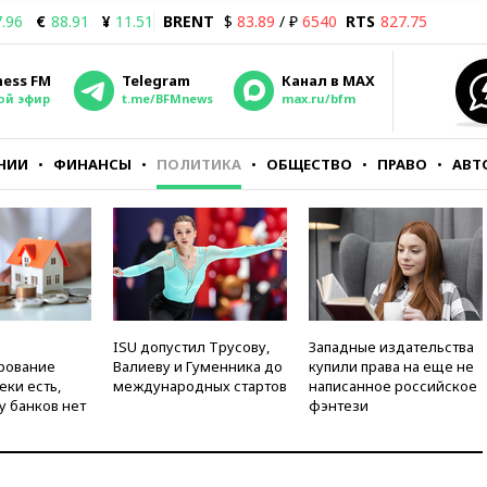
.96
€
88.91
¥
11.51
BRENT
$
83.89
/ ₽
6540
RTS
827.75
ness FM
Telegram
Канал в MAX
ой эфир
t.me/BFMnews
max.ru/bfm
НИИ
ФИНАНСЫ
ПОЛИТИКА
ОБЩЕСТВО
ПРАВО
АВТ
ISU допустил Трусову,
Западные издательства
рование
Валиеву и Гуменника до
купили права на еще не
еки есть,
международных стартов
написанное российское
у банков нет
фэнтези