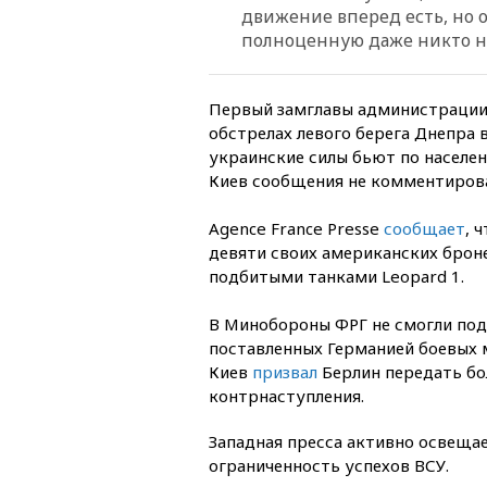
движение вперед есть, но о
полноценную даже никто н
Первый замглавы администрации
обстрелах левого берега Днепра 
украинские силы бьют по населен
Киев сообщения не комментирова
Agence France Presse
сообщает
, 
девяти своих американских брон
подбитыми танками Leopard 1.
В Минобороны ФРГ не смогли по
поставленных Германией боевых 
Киев
призвал
Берлин передать бо
контрнаступления.
Западная пресса активно освеща
ограниченность успехов ВСУ.