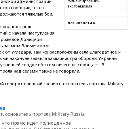
сийской администрации
финансировании
экстремизма
огов сообщил, что в
должаются тяжелые бои.
20:20
Суд США постановил
остановить строительство
Все новости »
бального зала в Белом доме
о под контроль
ий с начала наступления
20:15
Сенат США одобрил
торожевое Донецкой
ужесточение санкций против
России и Ирана
называемом Времевском
ок от Угледара. Там же расположены села Благодатное и
20:00
СК возбудил дело
рыми накануне заявила замминистра обороны Украины
против журналистки Катерины
Гордеевой о фейках о ВС
 утренней сводке об этом ничего не сообщает. В
России
роля над селами также не говорили.
19:45
ISU предоставил
й говорит военный эксперт, основатель портала Military
нейтральный статус
фигуристкам Валиевой и
Трусовой
19:35
Зеленский впервые
ев
совершил официальный визит
в Сербию
, основатель портала Military Russia
19:19
Россиянка погибла во
м, что прямо идет полноценное
Французских Альпах