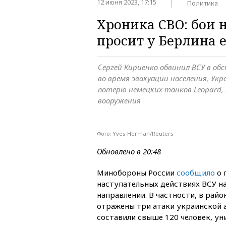
12 июня 2023, 17:15
Политика
Хроника СВО: бои 
просит у Берлина 
Сергей Кириенко обвинил ВСУ в обс
во время эвакуации населения, Ук
потерю немецких танков Leopard, 
вооружения
Фото: Yves Herman/Reuters
Обновлено в 20:48
Минобороны России
сообщило
о 
наступательных действиях ВСУ 
направлении. В частности, в рай
отражены три атаки украинской 
составили свыше 120 человек, ун