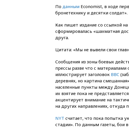
По
данным
Economist, в ходе пер
бронетехнику и десятки солдат».
Как пишет издание со ссылкой на
сформировалась «шахматная доск
друга.
Цитата: «Мы не вывели свои главн
Сообщения из зоны боевых дейст
прессы разве что с материалами
иллюстрирует заголовок
BBC
(заб
деревнях, но картина смешанная
населенные пункты между Донец
их взятие пока не представляетс
акцентирует внимание на тактиче
на других направлениях, откуда 
NYT
считает, что пока попытка у
стадии». По данным газеты, бои 