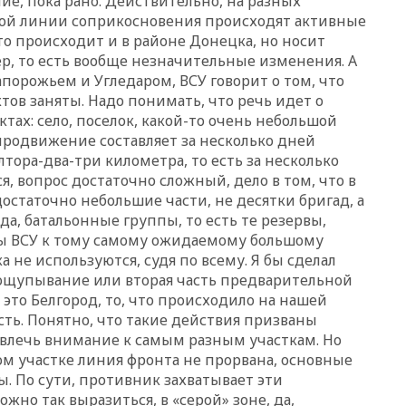
ие, пока рано. Действительно, на разных
ной линии соприкосновения происходят активные
19:00
Открытое горение на
складе в Брянске
то происходит и в районе Донецка, но носит
ликвидировано
ер, то есть вообще незначительные изменения. А
Запорожьем и Угледаром, ВСУ говорит о том, что
18:55
Минобороны отчиталось
тов заняты. Надо понимать, что речь идет о
об ударах по двум украинским
сухогрузам в Черном море
ах: село, поселок, какой-то очень небольшой
родвижение составляет за несколько дней
18:47
Школьники из РФ стали
ора-два-три километра, то есть за несколько
абсолютными чемпионами на
олимпиаде по ИИ
я, вопрос достаточно сложный, дело в том, что в
остаточно небольшие части, не десятки бригад, а
18:39
Два человека погибли в
да, батальонные группы, то есть те резервы,
результате удара ВСУ по
многоэтажке в Керчи
ы ВСУ к тому самому ожидаемому большому
 не используются, судя по всему. Я бы сделал
18:25
Беспилотник атаковал
рощупывание или вторая часть предварительной
турецкий сухогруз у
побережья Новороссийска
 это Белгород, то, что происходило на нашей
асть. Понятно, что такие действия призваны
18:18
Товарооборот Китая и
влечь внимание к самым разным участкам. Но
России вырос в этом году
м участке линия фронта не прорвана, основные
более чем на четверть
. По сути, противник захватывает эти
17:55
Мужчина получил
жно так выразиться, в «серой» зоне, да,
ранения при атаке дрона на