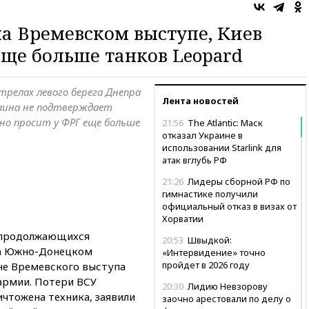
на Времевском выступе, Киев
еще больше танков Leopard
трелах левого берега Днепра
Лента новостей
раина не подтверждает
но просит у ФРГ еще больше
21:56
The Atlantic: Маск
отказал Украине в
использовании Starlink для
атак вглубь РФ
21:26
Лидеры сборной РФ по
гимнастике получили
официальный отказ в визах от
Хорватии
продолжающихся
20:53
Швыдкой:
на Южно-Донецком
«Интервидение» точно
пройдет в 2026 году
оне Времевского выступа
армии. Потери ВСУ
20:30
Лидию Невзорову
ичтожена техника, заявили
заочно арестовали по делу о