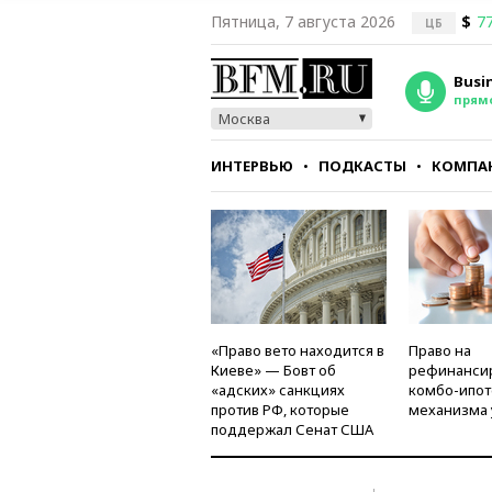
Пятница, 7 августа 2026
$
77
ЦБ
Busi
прям
Москва
ИНТЕРВЬЮ
ПОДКАСТЫ
КОМПА
СТИЛЬ
ТЕСТЫ
«Право вето находится в
Право на
Киеве» — Бовт об
рефинанси
«адских» санкциях
комбо-ипот
против РФ, которые
механизма 
поддержал Сенат США