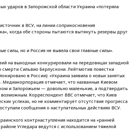
16:35
Мельникова и еще
вых ударов в Запорожской области Украина «потеряла
шесть гимнастов сборной
России не получили визы на
ЧЕ
 источник в ВСУ, на линии соприкосновения
16:16
Движение по
а», когда обе стороны пытаются вытянуть резервы друг
Крымскому мосту
перекрывали второй раз за
день
ые силы, но и Россия не вывела свои главные силы».
16:00
Создатели пирамиды
АФК «Наследие» получили от
вий на выходных конкурировали на передовицах западной
шести до 12 лет колонии
 о смерти Сильвио Берлускони. Лейтмотив повестки
15:45
Верховный суд 10
локировано в России): «Украина заявила о новых занятых
августа рассмотрит иск о
». Медиакорпорация отмечает, что названные Киевом
снятии «Яблока» с выборов
ком и Запорожьем — довольно маленькие, а подтвердить
15:35
Четыре человека
я возможным. Корреспондент BBC отмечает, что Киев
пострадали при пожаре на
ских успехах, но не комментирует отсутствие прогресса
складе с красками в Брянске
поступали сообщения о наступательных действиях ВСУ.
15:15
«Аэрофлот» с 1 октября
возобновит ежедневные
краинского контрнаступления находится на «ранней
рейсы в Абу-Даби
в районе Угледара ведутся с использованием тяжелой