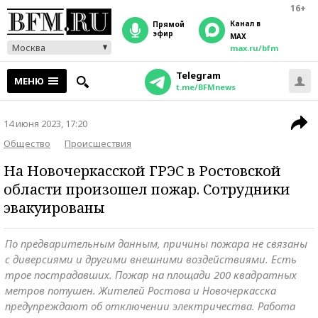
16+
Канал в
прямой
эфир
MAX
Москва
max.ru/bfm
Telegram
МЕНЮ
t.me/BFMnews
14 июня 2023, 17:20
Общество
Происшествия
На Новочеркасской ГРЭС в Ростовской
области произошел пожар. Сотрудники
эвакуированы
По предварительным данным, причины пожара не связаны
с диверсиями и другими внешними воздействиями. Есть
трое пострадавших. Пожар на площади 200 квадратных
метров потушен. Жителей Ростова и Новочеркасска
предупреждают об отключении электричества. Работа