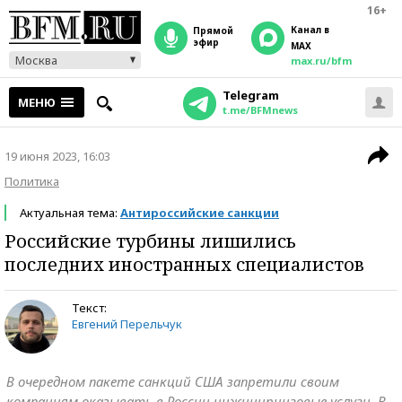
16+
Канал в
прямой
эфир
MAX
Москва
max.ru/bfm
Telegram
МЕНЮ
t.me/BFMnews
19 июня 2023, 16:03
Политика
Актуальная тема:
Антироссийские санкции
Российские турбины лишились
последних иностранных специалистов
Текст:
Евгений Перельчук
В очередном пакете санкций США запретили своим
компаниям оказывать в России инжиниринговые услуги. В