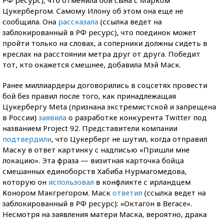
Цукербергом. Самому Илону об этом она еще не
сообщила. Она
рассказала
(ссылка ведет на
заблокированный в РФ ресурс), что поединок может
пройти только на словах, а соперники должны сидеть в
креслах на расстоянии метра друг от друга. Победит
тот, кто окажется смешнее, добавила Мэй Маск.
Ранее миллиардеры договорились в соцсетях провести
бой без правил после того, как принадлежащая
Цукербергу Meta (признана экстремистской и запрещена
в России)
заявила
о разработке конкурента Twitter под
названием Project 92. Представители компании
подтвердили
, что Цукерберг не шутил, когда отправил
Маску в ответ картинку с надписью «Пришли мне
локацию». Эта фраза — визитная карточка бойца
смешанных единоборств Хабиба Нурмагомедова,
которую он
использовал
в конфликте с ирландцем
Конором Макгрегором. Маск
ответил
(ссылка ведет на
заблокированный в РФ ресурс): «Октагон в Вегасе».
Несмотря на заявления матери Маска, вероятно, драка