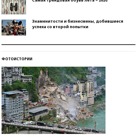
Самая трендовая обувь лета – 2026
Знаменитости и бизнесмены, добившиеся
успеха со второй попытки
Как защититься от солнца на курорте?
ФОТОИСТОРИИ
Кто изобрел средства связи?