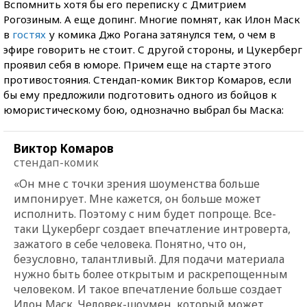
Вспомнить хотя бы его переписку с Дмитрием
Рогозиным. А еще допинг. Многие помнят, как Илон Маск
в
гостях
у комика Джо Рогана затянулся тем, о чем в
эфире говорить не стоит. С другой стороны, и Цукерберг
проявил себя в юморе. Причем еще на старте этого
противостояния. Стендап-комик Виктор Комаров, если
бы ему предложили подготовить одного из бойцов к
юмористическому бою, однозначно выбрал бы Маска:
Виктор Комаров
стендап-комик
«Он мне с точки зрения шоуменства больше
импонирует. Мне кажется, он больше может
исполнить. Поэтому с ним будет попроще. Все-
таки Цукерберг создает впечатление интроверта,
зажатого в себе человека. Понятно, что он,
безусловно, талантливый. Для подачи материала
нужно быть более открытым и раскрепощенным
человеком. И такое впечатление больше создает
Илон Маск. Человек-шоумен, который может