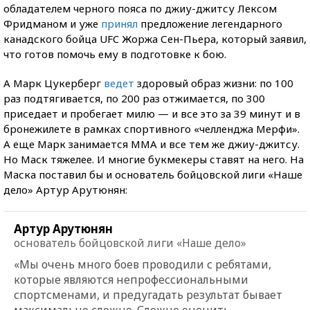
обладателем черного пояса по джиу-джитсу Лексом
Фридманом и уже
принял
предложение легендарного
канадского бойца UFC Жоржа Сен-Пьера, который заявил,
что готов помочь ему в подготовке к бою.
А Марк Цукерберг
ведет
здоровый образ жизни: по 100
раз подтягивается, по 200 раз отжимается, по 300
приседает и пробегает милю — и все это за 39 минут и в
бронежилете в рамках спортивного «челленджа Мерфи».
А еще Марк занимается ММА и все тем же джиу-джитсу.
Но Маск тяжелее. И многие букмекеры ставят на него. На
Маска поставил бы и основатель бойцовской лиги «Наше
дело» Артур Арутюнян:
Артур Арутюнян
основатель бойцовской лиги «Наше дело»
«Мы очень много боев проводили с ребятами,
которые являются непрофессиональными
спортсменами, и предугадать результат бывает
максимально сложно. Сложно оценить