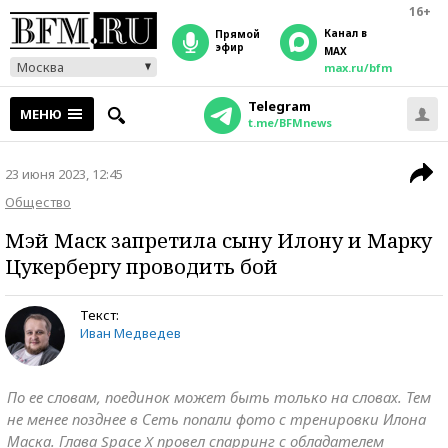
16+
Канал в
прямой
эфир
MAX
Москва
max.ru/bfm
Telegram
МЕНЮ
t.me/BFMnews
23 июня 2023, 12:45
Общество
Мэй Маск запретила сыну Илону и Марку
Цукербергу проводить бой
Текст:
Иван Медведев
По ее словам, поединок может быть только на словах. Тем
не менее позднее в Сеть попали фото с тренировки Илона
Маска. Глава Space X провел спарринг с обладателем