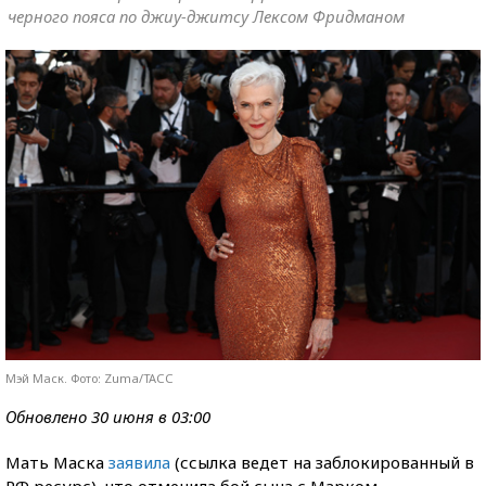
черного пояса по джиу-джитсу Лексом Фридманом
Мэй Маск. Фото: Zuma/ТАСС
Обновлено 30 июня в 03:00
Мать Маска
заявила
(ссылка ведет на заблокированный в
РФ ресурс), что отменила бой сына с Марком