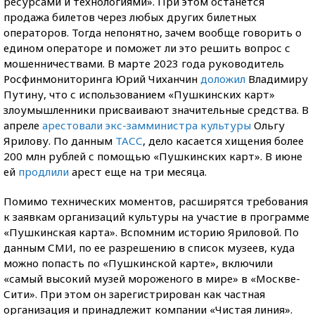
ресурсами и технологиями». При этом останется
продажа билетов через любых других билетных
операторов. Тогда непонятно, зачем вообще говорить о
едином операторе и поможет ли это решить вопрос с
мошенничествами. В марте 2023 года руководитель
Росфинмониторинга Юрий Чиханчин
доложил
Владимиру
Путину, что с использованием «Пушкинских карт»
злоумышленники присваивают значительные средства. В
апреле
арестовали экс-замминистра культуры
Ольгу
Ярилову. По данным
ТАСС
, дело касается хищения более
200 млн рублей с помощью «Пушкинских карт». В июне
ей
продлили
арест еще на три месяца.
Помимо технических моментов, расширятся требования
к заявкам организаций культуры на участие в программе
«Пушкинская карта». Вспомним историю Яриловой. По
данным СМИ, по ее разрешению в список музеев, куда
можно попасть по «Пушкинской карте», включили
«самый высокий музей мороженого в мире» в «Москве-
Сити». При этом он зарегистрирован как частная
организация и принадлежит компании «Чистая линия».