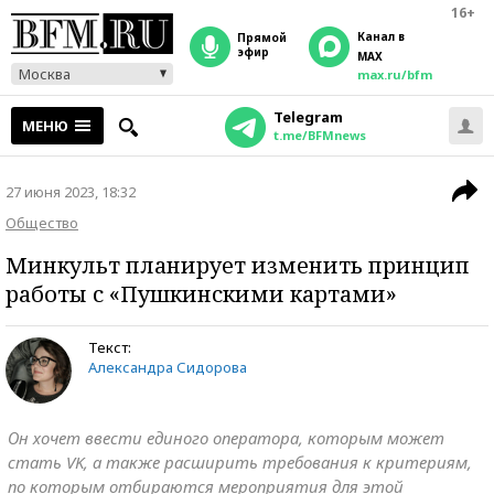
16+
Канал в
прямой
эфир
MAX
Москва
max.ru/bfm
Telegram
МЕНЮ
t.me/BFMnews
27 июня 2023, 18:32
Общество
Минкульт планирует изменить принцип
работы с «Пушкинскими картами»
Текст:
Александра Сидорова
Он хочет ввести единого оператора, которым может
стать VK, а также расширить требования к критериям,
по которым отбираются мероприятия для этой