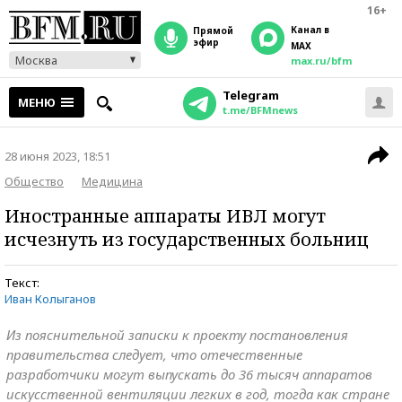
16+
Канал в
прямой
эфир
MAX
Москва
max.ru/bfm
Telegram
МЕНЮ
t.me/BFMnews
28 июня 2023, 18:51
Общество
Медицина
Иностранные аппараты ИВЛ могут
исчезнуть из государственных больниц
Текст:
Иван Колыганов
Из пояснительной записки к проекту постановления
правительства следует, что отечественные
разработчики могут выпускать до 36 тысяч аппаратов
искусственной вентиляции легких в год, тогда как стране