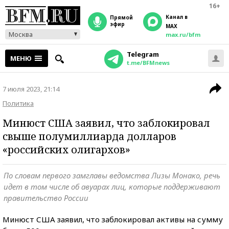
16+
Канал в
прямой
эфир
MAX
Москва
max.ru/bfm
Telegram
МЕНЮ
t.me/BFMnews
7 июля 2023, 21:14
Политика
Минюст США заявил, что заблокировал
свыше полумиллиарда долларов
«российских олигархов»
По словам первого замглавы ведомства Лизы Монако, речь
идет в том числе об авуарах лиц, которые поддерживают
правительство России
Минюст США заявил, что заблокировал активы на сумму