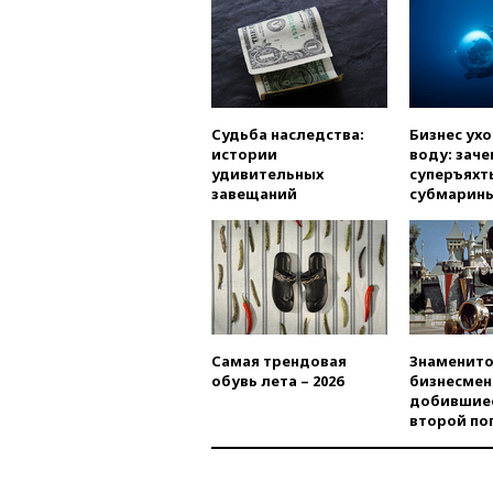
Судьба наследства:
Бизнес ух
истории
воду: заче
удивительных
суперъяхт
завещаний
субмарин
Самая трендовая
Знаменито
обувь лета – 2026
бизнесмен
добившиес
второй по