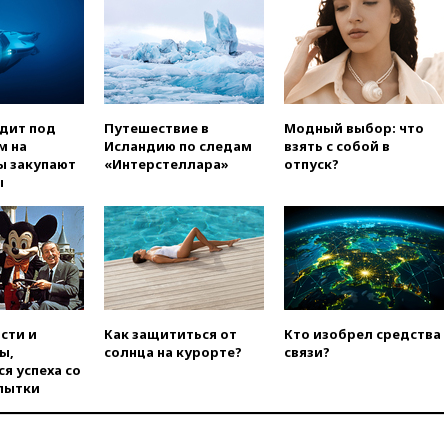
одобрил ужесточение
санкций против России и
Ирана
вчера, 20:00
СК возбудил дело
против журналистки Катерины
Гордеевой о фейках о ВС
России
одит под
Путешествие в
Модный выбор: что
м на
Исландию по следам
взять с собой в
вчера, 19:45
ISU предоставил
ы закупают
«Интерстеллара»
отпуск?
нейтральный статус
ы
фигуристкам Валиевой и
Трусовой
вчера, 19:35
Зеленский
впервые совершил
официальный визит в Сербию
вчера, 19:19
Россиянка
погибла во Французских
сти и
Как защититься от
Кто изобрел средства
Альпах
ы,
солнца на курорте?
связи?
я успеха со
вчера, 19:00
Открытое
пытки
горение на складе в Брянске
ликвидировано
вчера, 18:55
Минобороны