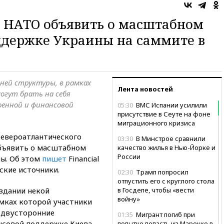
х НАТО объявить о масштабном
ддержке Украины на саммите в
ней структуры, в рамках
Лента новостей
огут брать на себя
оенной и финансовой
05:30
ВМС Испании усилили
присутствие в Сеуте на фоне
миграционного кризиса
Североатлантического
03:30
В Минстрое сравнили
объявить о масштабном
качество жилья в Нью-Йорке и
России
ы. Об этом
пишет
Financial
ские источники.
02:30
Трамп попросил
отпустить его с круглого стола
оздании некой
в Госдепе, чтобы «вести
войну»
мках которой участники
я двусторонние
01:35
Мигрант погиб при
нсовой поддержке Киева.
попытке попасть из Марокко в