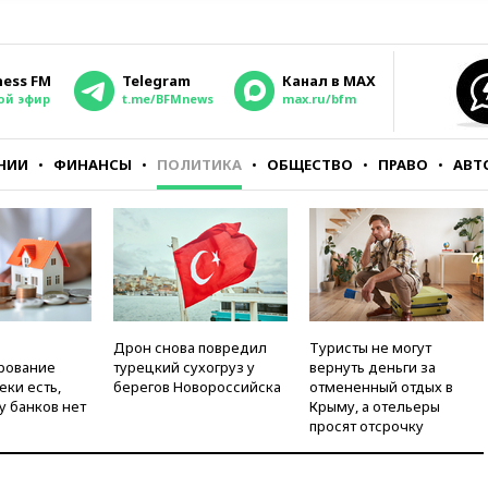
ness FM
Telegram
Канал в MAX
ой эфир
t.me/BFMnews
max.ru/bfm
НИИ
ФИНАНСЫ
ПОЛИТИКА
ОБЩЕСТВО
ПРАВО
АВТ
Дрон снова повредил
Туристы не могут
рование
турецкий сухогруз у
вернуть деньги за
еки есть,
берегов Новороссийска
отмененный отдых в
у банков нет
Крыму, а отельеры
просят отсрочку