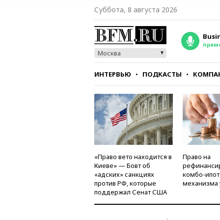
Суббота, 8 августа 2026
Busi
прям
Москва
ИНТЕРВЬЮ
ПОДКАСТЫ
КОМПА
СТИЛЬ
ТЕСТЫ
«Право вето находится в
Право на
Киеве» — Бовт об
рефинанси
«адских» санкциях
комбо-ипот
против РФ, которые
механизма 
поддержал Сенат США