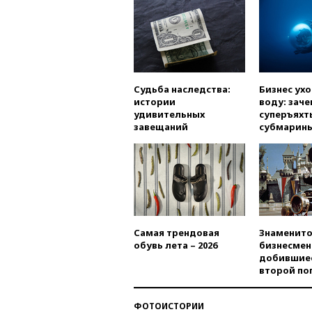
Судьба наследства:
Бизнес ух
истории
воду: заче
удивительных
суперъяхт
завещаний
субмарин
Самая трендовая
Знаменито
обувь лета – 2026
бизнесмен
добившиес
второй по
ФОТОИСТОРИИ