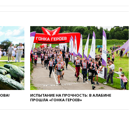
Украины с Польшей скопилось
свыше 6,5 тысячи грузовиков
вчера, 20:53
Швыдкой:
«Интервидение» точно
пройдет в 2026 году
вчера, 20:45
ПВО за день
сбила еще 75 украинских
беспилотников над Россией
вчера, 20:35
Велосипедист
погиб при атаке FPV-дрона в
Белгородской области
вчера, 20:30
Лидию Невзорову
заочно арестовали по делу о
финансировании
экстремизма
ЛОВА!
ИСПЫТАНИЕ НА ПРОЧНОСТЬ: В АЛАБИНЕ
ПРОШЛА «ГОНКА ГЕРОЕВ»
вчера, 20:20
Суд США
постановил остановить
строительство бального зала в
Белом доме
вчера, 20:15
Сенат США