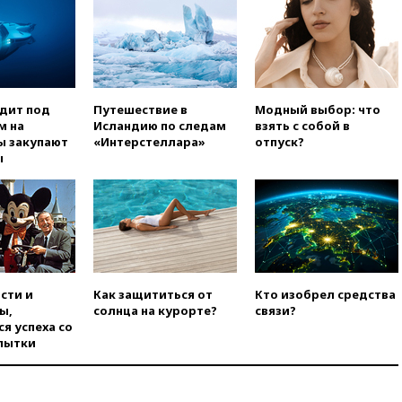
получили ножевые ранения
при нападении в Чехии
вчера, 22:00
Путин поручил
выделить средства на новые
РЛС для Белгородской
области
одит под
Путешествие в
Модный выбор: что
м на
Исландию по следам
взять с собой в
вчера, 21:56
The Atlantic: Маск
ы закупают
«Интерстеллара»
отпуск?
отказал Украине в
ы
использовании Starlink для
атак вглубь РФ
вчера, 21:35
После пожара на
складе в Брянске возбудили
уголовное дело
вчера, 21:26
Лидеры сборной
РФ по гимнастике получили
сти и
Как защититься от
Кто изобрел средства
официальный отказ в визах от
ы,
солнца на курорте?
связи?
Хорватии
я успеха со
вчера, 21:15
Пентагон
пытки
опубликовал 16 новых видео с
НЛО
вчера, 21:00
На границе