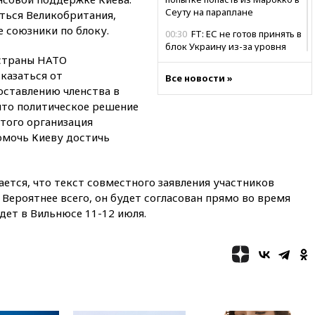
Сеуту на параплане
ться Великобритания,
 союзники по блоку.
00:30
FT: ЕС не готов принять в
блок Украину из-за уровня
 страны НАТО
коррупции
казаться от
Все новости »
вчера, 23:35
Лукашенко
оставлению членства в
объяснил экономическую
нято политическое решение
выгоду безвизового режима с
ЕС
того организация
омочь Киеву достичь
вчера, 22:59
На башню
ресторана «Армения» в
Москве вернут утраченную
скульптуру балерины
ается, что текст совместного заявления участников
 Вероятнее всего, он будет согласован прямо во время
вчера, 22:45
Литовец
ет в Вильнюсе 11-12 июля.
протаранил погранпункт при
попытке попасть в Россию
вчера, 22:28
Бессент
анонсировал скорое
соглашение о прекращении
огня США и Ирана
вчера, 22:15
Три человека