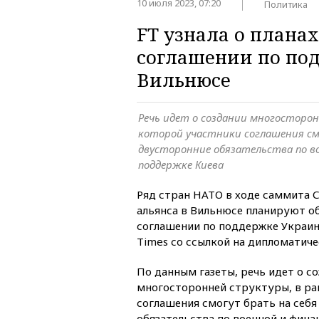
10 июля 2023, 07:20
Политика
FT узнала о плана
соглашении по по
Вильнюсе
Речь идет о создании многосторон
которой участники соглашения см
двусторонние обязательства по в
поддержке Киева
Ряд стран НАТО в ходе саммита 
альянса в Вильнюсе планируют 
соглашении по поддержке Украин
Times со ссылкой на дипломатиче
По данным газеты, речь идет о с
многосторонней структуры, в ра
соглашения смогут брать на себ
обязательства по военной и фина