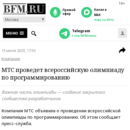
16+
Канал в
прямой
эфир
MAX
Москва
max.ru/bfm
Telegram
МЕНЮ
t.me/BFMnews
13 июля 2023, 17:55
Компании
МТС проведет всероссийскую олимпиаду
по программированию
Важная часть олимпиады — создание закрытого
сообщества разработчиков
Компания МТС объявила о проведении всероссийской
олимпиады по программированию. Об этом сообщает
пресс-служба.