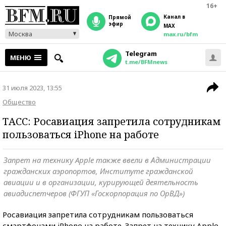
16+
Канал в
прямой
эфир
MAX
Москва
max.ru/bfm
Telegram
МЕНЮ
t.me/BFMnews
31 июля 2023, 13:55
Общество
ТАСС: Росавиация запретила сотрудникам
пользоваться iPhone на работе
Запрет на технику Apple также ввели в Администрации
гражданских аэропортов, Институте гражданской
авиации и в организации, курирующей деятельность
авиадиспетчеров (ФГУП «Госкорпорация по ОрВД»)
Росавиация запретила сотрудникам пользоваться
смартфонами iPhone на работе. Запрет на технику Apple