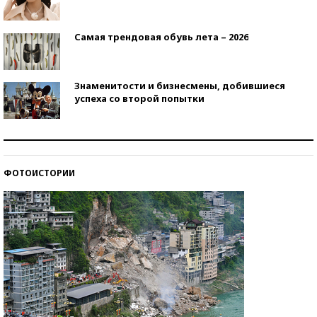
Самая трендовая обувь лета – 2026
Знаменитости и бизнесмены, добившиеся
успеха со второй попытки
Как защититься от солнца на курорте?
ФОТОИСТОРИИ
Кто изобрел средства связи?