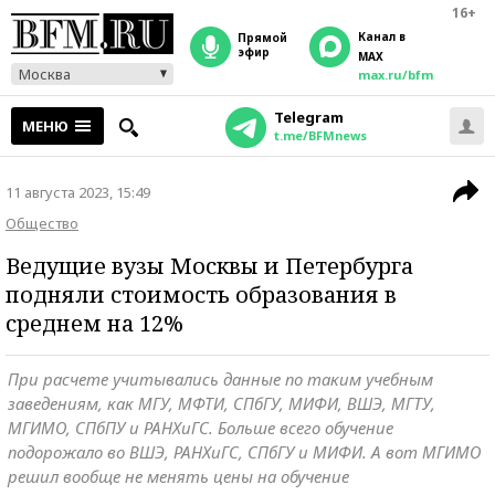
16+
Канал в
прямой
эфир
MAX
Москва
max.ru/bfm
Telegram
МЕНЮ
t.me/BFMnews
11 августа 2023, 15:49
Общество
Ведущие вузы Москвы и Петербурга
подняли стоимость образования в
среднем на 12%
При расчете учитывались данные по таким учебным
заведениям, как МГУ, МФТИ, СПбГУ, МИФИ, ВШЭ, МГТУ,
МГИМО, СПбПУ и РАНХиГС. Больше всего обучение
подорожало во ВШЭ, РАНХиГС, СПбГУ и МИФИ. А вот МГИМО
решил вообще не менять цены на обучение