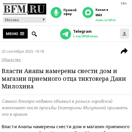
16+
Канал в
прямой
эфир
MAX
Москва
max.ru/bfm
Telegram
МЕНЮ
t.me/BFMnews
23 сентября 2023, 19:18
Общество
Власти Анапы намерены снести дом и
магазин приемного отца тиктокера Дани
Милохина
Самого блогера недавно объявил в розыск городской
военкомат после просьбы Екатерины Мизулиной призвать
его в армию
Власти Анапы намерены снести дом и магазин приемного