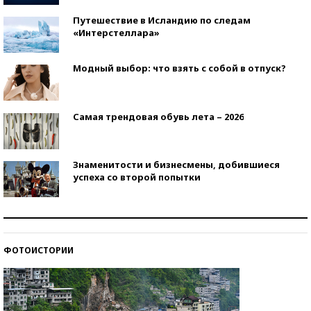
Путешествие в Исландию по следам
«Интерстеллара»
Модный выбор: что взять с собой в отпуск?
Самая трендовая обувь лета – 2026
Знаменитости и бизнесмены, добившиеся
успеха со второй попытки
Как защититься от солнца на курорте?
ФОТОИСТОРИИ
Кто изобрел средства связи?