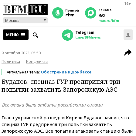
16+
Канал в
прямой
эфир
MAX
Москва
max.ru/bfm
Telegram
МЕНЮ
t.me/BFMnews
9 октября 2023, 05:50
Политика
Конфликты
Актуальная тема:
Обострение в Донбассе
Буданов: спецназ ГУР предпринял три
попытки захватить Запорожскую АЭС
Все атаки были отбиты российскими силами
Глава украинской разведки Кирилл Буданов заявил, что
спецназ ГУР предпринял три попытки захватить
Запорожскую АЭС. Все попытки атаковать станцию были