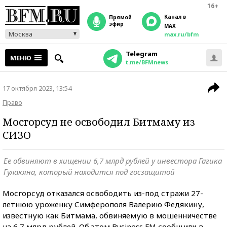
16+
Канал в
прямой
эфир
MAX
Москва
max.ru/bfm
Telegram
МЕНЮ
t.me/BFMnews
17 октября 2023, 13:54
Право
Мосгорсуд не освободил Битмаму из
СИЗО
Ее обвиняют в хищении 6,7 млрд рублей у инвестора Гагика
Гулакяна, который находится под госзащитой
Мосгорсуд отказался освободить из-под стражи 27-
летнюю уроженку Симферополя Валерию Федякину,
известную как Битмама, обвиняемую в мошенничестве
на 6,7 млрд рублей. Об этом Business FM сообщили в