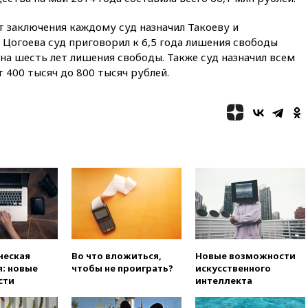
ударе ВСУ по складу
пострадали пять человек
т заключения каждому суд назначил Такоеву и
12:44
МВД: число
 Цогоева суд приговорил к 6,5 года лишения свободы
преступлений, связанных с
 на шесть лет лишения свободы. Также суд назначил всем
отмыванием денег, достигло
400 тысяч до 800 тысяч рублей.
рекордного показателя
12:40
В Подмосковье
женщина и трехлетний
ребенок погибли при падении
из окна
12:22
В России с 1 сентября
изменятся билеты на
общественный транспорт
12:15
Иран и Оман
согласовали главные пункты
сделки по открытию
Ормузского пролива
ческая
Во что вложиться,
Новые возможности
11:58
Politico: США
: новые
чтобы не проиграть?
искусственного
восстановили обмен
сти
интеллекта
разведданными с Украиной
11:58
Великобритания