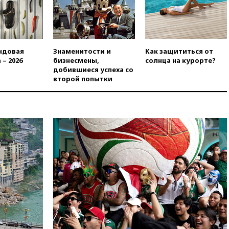
09:16
Трамп сообщил об
огромном запасе боеприпасов
в США
08:54
В Таиланде сегодня
прощаются с молодыми
ндовая
Знаменитости и
Как защититься от
россиянами, жестоко убитыми
 – 2026
бизнесмены,
солнца на курорте?
в Паттайе
добившиеся успеха со
второй попытки
08:26
Летчики с упавшего
самолета в Приангарье
отделались ссадинами и
ушибами
07:40
Таджикистан и
SpaceX/Starlink расширяют
сотрудничество в сфере
технологий
07:00
Силы ПВО сбили шесть
БПЛА ВСУ, летевших на
Москву
06:25
Золото подорожало до
$4350 за тройскую унцию
06:01
МИД РФ: Казахстан