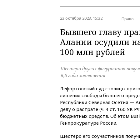
23 октября 2023, 15:32
Право
Бывшего главу пра
Алании осудили на
100 млн рублей
Шестеро других фигурантов получ
6,5 года заключения
Лефортовский суд столицы приго
лишения свободы бывшего предс
Республики Северная Осетия — Ал
делу о растрате (ч. 4 ст. 160 УК 
бюджетных средств. Об этом Bus
Генпрокуратуре России.
Шестеро его соучастников получ