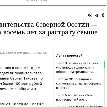
вительства Северной Осетии —
 восемь лет за растрату свыше
или сроки от шести лет до
Лента новостей
14:40
В Германии задержан
ворил к восьми годам
украинец за шпионаж на
оборонном предприятии
едателя правительства
ания Сергея Такоева по
14:21
АТОР сообщила о
РФ) более 100 млн рублей
снижении цен на авиабилеты
в России
iness FM сообщили в
14:19
Масштабный сбой
произошел в Рунете
или от шести до шести с
14:14
«Ведомости»: Озон банк