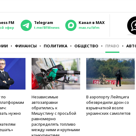
ness FM
Telegram
Канал в MAX
ой эфир
t.me/BFMnews
max.ru/bfm
НИИ
ФИНАНСЫ
ПОЛИТИКА
ОБЩЕСТВО
ПРАВО
АВТ
 по
Независимые
В аэропорту Лейпцига
платформам
автозаправки
обезвредили дрон со
ич:
обратились к
взрывчаткой возле
вать нужно
Мишустину с просьбой
украинских самолетов
равномерно
мателям
распределять топливо
ешать»
между ними и крупными
конкурентами