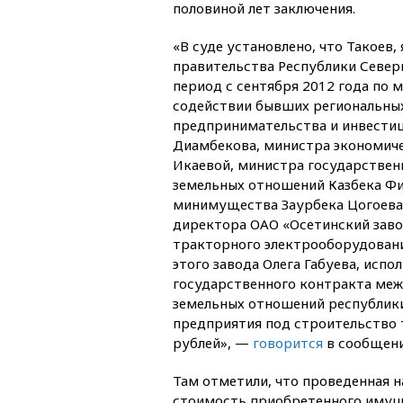
половиной лет заключения.
«В суде установлено, что Такоев,
правительства Республики Северн
период с сентября 2012 года по м
содействии бывших региональны
предпринимательства и инвестиц
Диамбекова, министра экономич
Икаевой, министра государствен
земельных отношений Казбека Фи
минимущества Заурбека Цогоева,
директора ОАО «Осетинский заво
тракторного электрооборудовани
этого завода Олега Габуева, исп
государственного контракта ме
земельных отношений республики
предприятия под строительство 
рублей», —
говорится
в сообщени
Там отметили, что проведенная н
стоимость приобретенного имущес