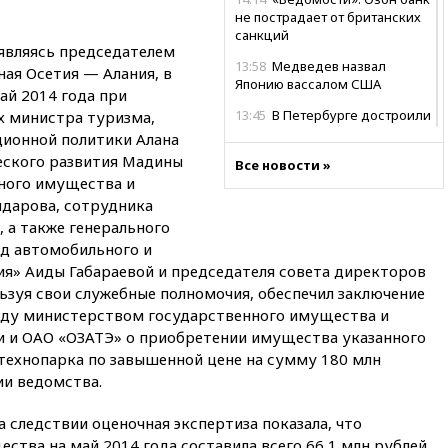
не пострадает от британских
санкций
 являясь председателем
13:58
Медведев назвал
ая Осетия — Алания, в
Японию вассалом США
ай 2014 года при
13:45
В Петербурге достроили
х министра туризма,
новый тоннель зеленой ветки
ионной политики Алана
метро
еского развития Мадины
Все новости »
ного имущества и
13:38
В эфире «Радиостанции
Судного дня» прозвучали три
дарова, сотрудника
сообщения
 а также генерального
д автомобильного и
13:29
Восемь человек
пострадали при наезде
я» Аиды Габараевой и председателя совета директоров
автомобиля на толпу в Омске
ользуя свои служебные полномочия, обеспечил заключение
жду министерством государственного имущества и
13:19
WP: Трамп определился
со своим преемником
 и ОАО «ОЗАТЭ» о приобретении имущества указанного
технопарка по завышенной цене на сумму 180 млн
13:13
СК возбудил дело по
и ведомства.
факту гибели женщины и
ребенка в Раменском
а следствии оценочная экспертиза показала, что
12:57
В Луганске при ракетном
тва на май 2014 года составила всего 66,1 млн рублей.