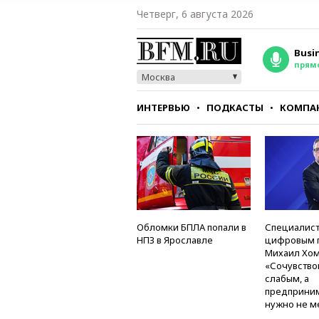
Четверг, 6 августа 2026
Busi
прям
Москва
ИНТЕРВЬЮ
ПОДКАСТЫ
КОМПА
СТИЛЬ
ТЕСТЫ
Обломки БПЛА попали в
Специалист
НПЗ в Ярославле
цифровым 
Михаил Хом
«Сочувство
слабым, а
предприни
нужно не м