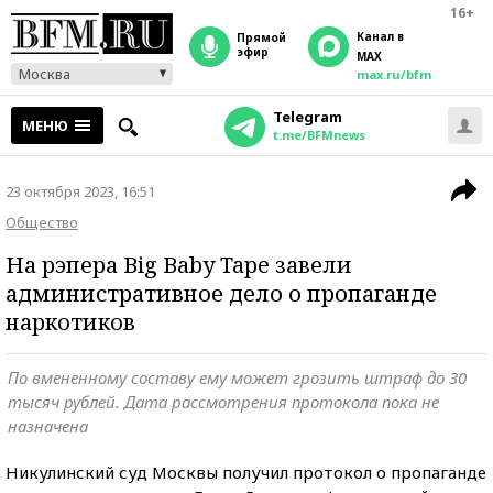
16+
Канал в
прямой
эфир
MAX
Москва
max.ru/bfm
Telegram
МЕНЮ
t.me/BFMnews
23 октября 2023, 16:51
Общество
На рэпера Big Baby Tape завели
административное дело о пропаганде
наркотиков
По вмененному составу ему может грозить штраф до 30
тысяч рублей. Дата рассмотрения протокола пока не
назначена
Никулинский суд Москвы получил протокол о пропаганде