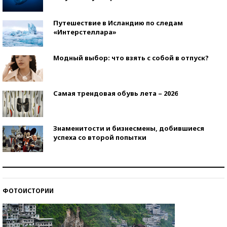
Путешествие в Исландию по следам
«Интерстеллара»
Модный выбор: что взять с собой в отпуск?
Самая трендовая обувь лета – 2026
Знаменитости и бизнесмены, добившиеся
успеха со второй попытки
Как защититься от солнца на курорте?
ФОТОИСТОРИИ
Кто изобрел средства связи?