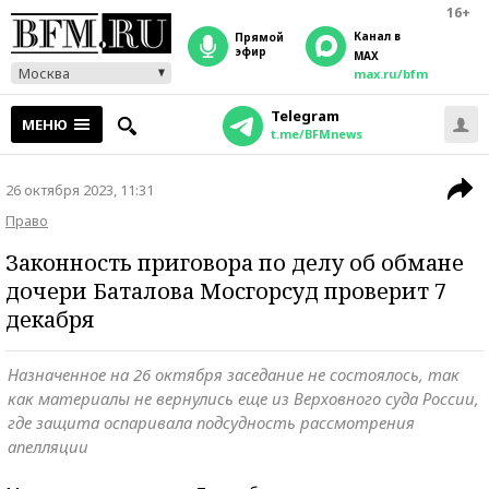
16+
Канал в
прямой
эфир
MAX
Москва
max.ru/bfm
Telegram
МЕНЮ
t.me/BFMnews
26 октября 2023, 11:31
Право
Законность приговора по делу об обмане
дочери Баталова Мосгорсуд проверит 7
декабря
Назначенное на 26 октября заседание не состоялось, так
как материалы не вернулись еще из Верховного суда России,
где защита оспаривала подсудность рассмотрения
апелляции