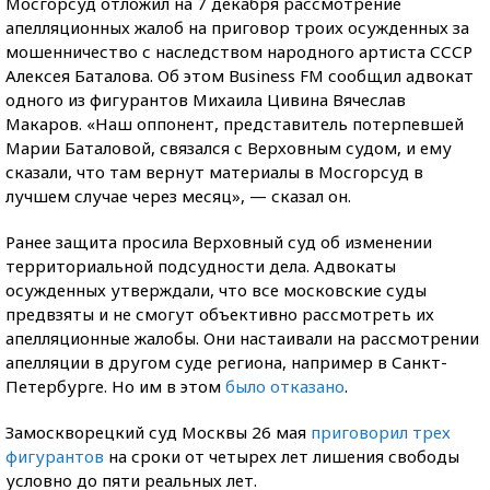
Мосгорсуд отложил на 7 декабря рассмотрение
апелляционных жалоб на приговор троих осужденных за
мошенничество с наследством народного артиста СССР
Алексея Баталова. Об этом Business FM сообщил адвокат
одного из фигурантов Михаила Цивина Вячеслав
Макаров. «Наш оппонент, представитель потерпевшей
Марии Баталовой, связался с Верховным судом, и ему
сказали, что там вернут материалы в Мосгорсуд в
лучшем случае через месяц», — сказал он.
Ранее защита просила Верховный суд об изменении
территориальной подсудности дела. Адвокаты
осужденных утверждали, что все московские суды
предвзяты и не смогут объективно рассмотреть их
апелляционные жалобы. Они настаивали на рассмотрении
апелляции в другом суде региона, например в Санкт-
Петербурге. Но им в этом
было отказано
.
Замоскворецкий суд Москвы 26 мая
приговорил трех
фигурантов
на сроки от четырех лет лишения свободы
условно до пяти реальных лет.