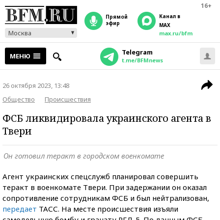
16+
Канал в
прямой
эфир
MAX
Москва
max.ru/bfm
Telegram
МЕНЮ
t.me/BFMnews
26 октября 2023, 13:48
Общество
Происшествия
ФСБ ликвидировала украинского агента в
Твери
Он готовил теракт в городском военкомате
Агент украинских спецслужб планировал совершить
теракт в военкомате Твери. При задержании он оказал
сопротивление сотрудникам ФСБ и был нейтрализован,
передает
ТАСС. На месте происшествия изъяли
самодельную бомбу и гранату РГД-5. По данным ФСБ,