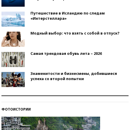
Путешествие в Исландию по следам
«Интерстеллара»
Модный выбор: что взять с собой в отпуск?
Самая трендовая обувь лета – 2026
Знаменитости и бизнесмены, добившиеся
успеха со второй попытки
Как защититься от солнца на курорте?
ФОТОИСТОРИИ
Кто изобрел средства связи?