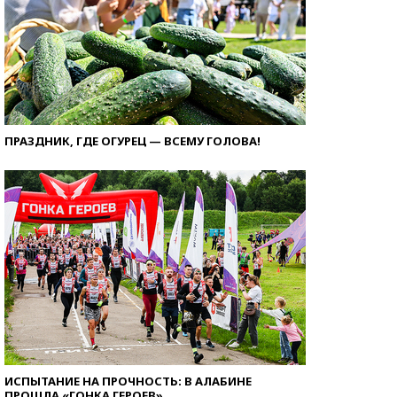
ПРАЗДНИК, ГДЕ ОГУРЕЦ — ВСЕМУ ГОЛОВА!
ИСПЫТАНИЕ НА ПРОЧНОСТЬ: В АЛАБИНЕ
ПРОШЛА «ГОНКА ГЕРОЕВ»