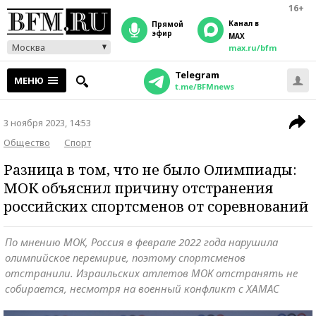
16+
Канал в
прямой
эфир
MAX
Москва
max.ru/bfm
Telegram
МЕНЮ
t.me/BFMnews
3 ноября 2023, 14:53
Общество
Спорт
Разница в том, что не было Олимпиады:
МОК объяснил причину отстранения
российских спортсменов от соревнований
По мнению МОК, Россия в феврале 2022 года нарушила
олимпийское перемирие, поэтому спортсменов
отстранили. Израильских атлетов МОК отстранять не
собирается, несмотря на военный конфликт с ХАМАС