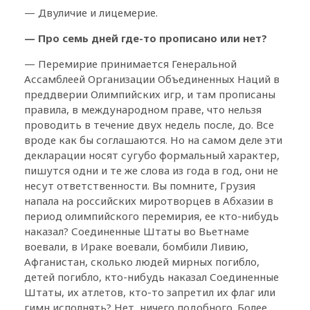
— Двуличие и лицемерие.
— Про семь дней где-то прописано или нет?
— Перемирие принимается Генеральной
Ассамблеей Организации Объединенных Наций в
преддверии Олимпийских игр, и там прописаны
правила, в международном праве, что нельзя
проводить в течение двух недель после, до. Все
вроде как бы соглашаются. Но на самом деле эти
декларации носят сугубо формальный характер,
пишутся одни и те же слова из года в год, они не
несут ответственности. Вы помните, Грузия
напала на российских миротворцев в Абхазии в
период олимпийского перемирия, ее кто-нибудь
наказал? Соединенные Штаты во Вьетнаме
воевали, в Ираке воевали, бомбили Ливию,
Афганистан, сколько людей мирных погибло,
детей погибло, кто-нибудь наказал Соединенные
Штаты, их атлетов, кто-то запретил их флаг или
гимн исполнять? Нет, ничего подобного. Более