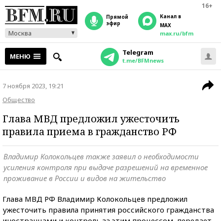
16+
Канал в
прямой
эфир
MAX
Москва
max.ru/bfm
Telegram
МЕНЮ
t.me/BFMnews
7 ноября 2023, 19:21
Общество
Глава МВД предложил ужесточить
правила приема в гражданство РФ
Владимир Колокольцев также заявил о необходимости
усиления контроля при выдаче разрешений на временное
проживание в России и видов на жительство
Глава МВД РФ Владимир Колокольцев предложил
ужесточить правила принятия российского гражданства
иностранцами и контроль за этим процессом, передает