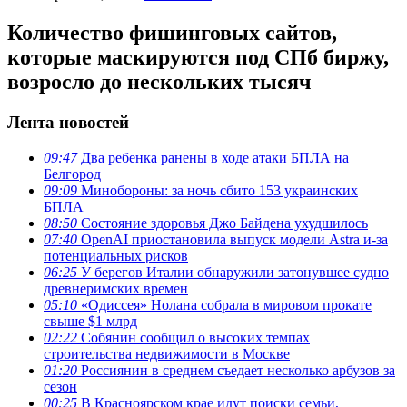
Количество фишинговых сайтов,
которые маскируются под СПб биржу,
возросло до нескольких тысяч
Лента новостей
09:47
Два ребенка ранены в ходе атаки БПЛА на
Белгород
09:09
Минобороны: за ночь сбито 153 украинских
БПЛА
08:50
Состояние здоровья Джо Байдена ухудшилось
07:40
OpenAI приостановила выпуск модели Astra и-за
потенциальных рисков
06:25
У берегов Италии обнаружили затонувшее судно
древнеримских времен
05:10
«Одиссея» Нолана собрала в мировом прокате
свыше $1 млрд
02:22
Собянин сообщил о высоких темпах
строительства недвижимости в Москве
01:20
Россиянин в среднем съедает несколько арбузов за
сезон
00:25
В Красноярском крае идут поиски семьи,