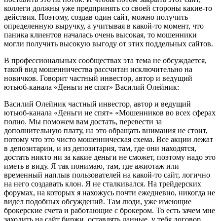
коллеги должны уже предпринять со своей стороны какие-то
действия. Поэтому, создав один сайт, можно получить
определенную выручку, а учитывая в какой-то момент, что
паника клиентов началась очень высокая, то мошенники
могли получить высокую выгоду от этих поддельных сайтов.
В профессиональных сообществах эта тема не обсуждается,
такой вид мошенничества рассчитан исключительно на
новичков. Говорит частный инвестор, автор и ведущий
ютьюб-канала «Деньги не спят» Василий Олейник:
Василий Олейник
частный инвестор, автор и ведущий
ютьюб-канала «Деньги не спят»
«Мошенников во всех сферах
полно. Мы поможем вам достать, перевести за
дополнительную плату, на это обращать внимания не стоит,
потому что это чисто мошенническая схема. Все акции лежат
в депозитарии, и из депозитария, там, где они находятся,
достать никто ни за какие деньги не сможет, поэтому надо это
иметь в виду. Я так понимаю, там, где ажиотаж или
временный наплыв пользователей на какой-то сайт, логично
на него создавать клон. Я не сталкивался. На трейдерских
форумах, на которых я нахожусь почти ежедневно, никогда не
видел подобных обсуждений. Там люди, уже имеющие
брокерские счета и работающие с брокером. То есть зачем мне
заходить на сайт биржи, оставлять данные, у тебя договор