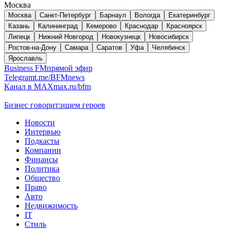
Москва
Москва
Санкт-Петербург
Барнаул
Вологда
Екатеринбург
Казань
Калининград
Кемерово
Краснодар
Красноярск
Липецк
Нижний Новгород
Новокузнецк
Новосибирск
Ростов-на-Дону
Самара
Саратов
Уфа
Челябинск
Ярославль
Business FM
прямой эфир
Telegram
t.me/BFMnews
Канал в MAX
max.ru/bfm
Бизнес говорит:
ищем героев
Новости
Интервью
Подкасты
Компании
Финансы
Политика
Общество
Право
Авто
Недвижимость
IT
Стиль