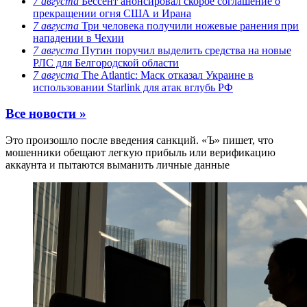
7 августа
Бессент анонсировал скорое соглашение о
прекращении огня США и Ирана
7 августа
Три человека получили ножевые ранения при
нападении в Чехии
7 августа
Путин поручил выделить средства на новые
РЛС для Белгородской области
7 августа
The Atlantic: Маск отказал Украине в
использовании Starlink для атак вглубь РФ
Все новости »
Это произошло после введения санкций. «Ъ» пишет, что
мошенники обещают легкую прибыль или верификацию
аккаунта и пытаются выманить личные данные