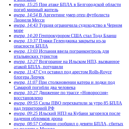
вчера, 15:25
При атаке БПЛА в Белгородской области
погиб мирный житель
вчера, 14:54
В Аргентине умер отец футболиста
Лионеля Месси
вчера, 14:43
Турция ограничила судоходство в Черном
море
вчера, 14:20
Генпрокурором США стал Тодд Бланш
вчера, 13:37
Пляжи Геленджика закрыты из-за
опасности БПЛА
вчера, 13:03
Испания ввела погранконтроль для
итальянских туристов
вчера, 12:27
Возгорание на Ильском НПЗ, вызванное
атакой БПЛА, потушили
вчера, 11:47
Суд оставил под арестом Rolls-Royce
блогера Лерчек
вчера, 11:07
При столкновении катера и лодки под
Самарой погибли два человека
вчера, 10:27
Движение по трассе «Новороссия»
восстановлено
вчера, 09:55
Силы ПВО перехватили за утро 85 БПЛА
над территорией РФ
вчера, 09:25
Ильский НПЗ на Кубани загорелся после
падения обломков дрона
вчера, 08:57
Собянин сообщил о девяти БПЛА, сбитых
на подлете к Москве