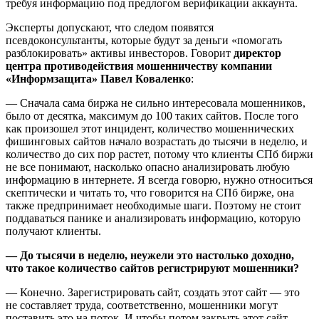
требуя информацию под предлогом верификации аккаунта.
Эксперты допускают, что следом появятся
псевдоконсультанты, которые будут за деньги «помогать
разблокировать» активы инвесторов. Говорит
директор
центра противодействия мошенничеству компании
«Информзащита» Павел Коваленко
:
— Сначала сама биржа не сильно интересовала мошенников,
было от десятка, максимум до 100 таких сайтов. После того
как произошел этот инцидент, количество мошеннических
фишинговых сайтов начало возрастать до тысячи в неделю, и
количество до сих пор растет, потому что клиенты СПб биржи
не все понимают, насколько опасно анализировать любую
информацию в интернете. Я всегда говорю, нужно относиться
скептически и читать то, что говорится на СПб бирже, она
также предпринимает необходимые шаги. Поэтому не стоит
поддаваться панике и анализировать информацию, которую
получают клиенты.
— До тысячи в неделю, неужели это настолько доходно,
что такое количество сайтов регистрируют мошенники?
— Конечно. Зарегистрировать сайт, создать этот сайт — это
не составляет труда, соответственно, мошенники могут
поставить это на поток. И чтобы потом закрыть этот сайт,