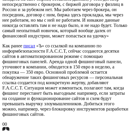
непосредственно с брокером, с биржей договора у физлиц в
России и за рубежом нет. Мы работаем через брокера, он
посредник, договор с ним, биржа здесь прокладка, мы через
нее работаем, но мы с ней не работаем. И никакие данные
никогда оставлять там и не надо было, и не надо будет. Только
самый неопытный новичок, который вообще далек от
финансовой индустрии, может попасться на удочку»
Как ранее
писал
«Ъ» со ссылкой на компанию по
информбезопасности F.A.C.C.T, сейчас создаются десятки
сайтов в автоматизированном режиме с помощью
фишинговых панелей. Аренда одной фишинговый панели,
уточняют в компании, обходится в 150 евро в неделю, а
покупка — 350 евро. Основной проблемой остается
обнаружение таких фишинговых ресурсов — персональная
ссылка создается под конкретную жертву, добавляют
F.A.C.C.T. Ситуация может измениться, полагают там, когда
фишинг перестанет быть выгодным: например, если затраты
на создание и функционирование сайтов и схем будут
превышать выручку злоумышленников. Добиться этого
можно, например, через блокировку инструментов разработки
фишинговых сайтов.
0
0