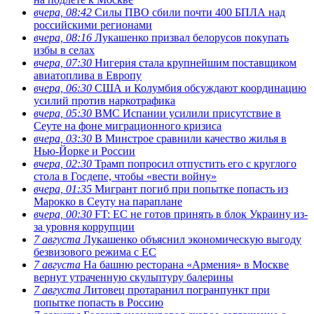
вчера, 08:42
Силы ПВО сбили почти 400 БПЛА над
российскими регионами
вчера, 08:16
Лукашенко призвал белорусов покупать
избы в селах
вчера, 07:30
Нигерия стала крупнейшим поставщиком
авиатоплива в Европу
вчера, 06:30
США и Колумбия обсуждают координацию
усилий против наркотрафика
вчера, 05:30
ВМС Испании усилили присутствие в
Сеуте на фоне миграционного кризиса
вчера, 03:30
В Минстрое сравнили качество жилья в
Нью-Йорке и России
вчера, 02:30
Трамп попросил отпустить его с круглого
стола в Госдепе, чтобы «вести войну»
вчера, 01:35
Мигрант погиб при попытке попасть из
Марокко в Сеуту на параплане
вчера, 00:30
FT: ЕС не готов принять в блок Украину из-
за уровня коррупции
7 августа
Лукашенко объяснил экономическую выгоду
безвизового режима с ЕС
7 августа
На башню ресторана «Армения» в Москве
вернут утраченную скульптуру балерины
7 августа
Литовец протаранил погранпункт при
попытке попасть в Россию