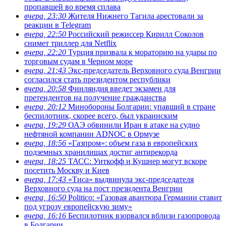
пропавшей во время сплава
вчера, 23:30
Жителя Нижнего Тагила арестовали за
реакции в Теlegram
вчера, 22:50
Российский режиссер Кирилл Соколов
снимет триллер для Netflix
вчера, 22:20
Турция призвала к мораторию на удары по
торговым судам в Черном море
вчера, 21:43
Экс-председатель Верховного суда Венгрии
согласился стать президентом республики
вчера, 20:58
Финляндия введет экзамен для
претендентов на получение гражданства
вчера, 20:12
Минобороны Болгарии: упавший в стране
беспилотник, скорее всего, был украинским
вчера, 19:29
ОАЭ обвинили Иран в атаке на судно
нефтяной компании ADNOC в Ормузе
вчера, 18:56
«Газпром»: объем газа в европейских
подземных хранилищах достиг антирекорда
вчера, 18:25
ТАСС: Уиткофф и Кушнер могут вскоре
посетить Москву и Киев
вчера, 17:43
«Тиса» выдвинула экс-председателя
Верховного суда на пост президента Венгрии
вчера, 16:50
Politico: «Газовая авантюра Германии ставит
под угрозу европейскую зиму»
вчера, 16:16
Беспилотник взорвался вблизи газопровода
в Болгарии