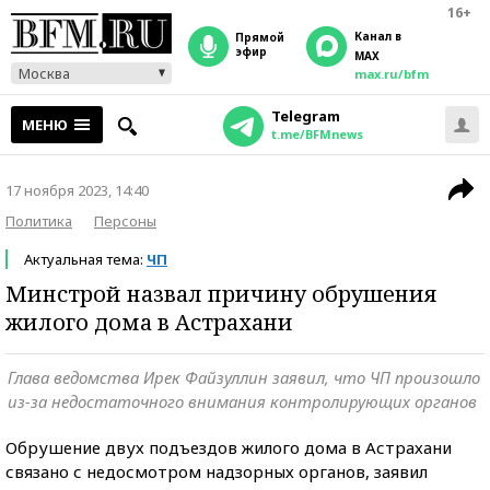
16+
Канал в
прямой
эфир
MAX
Москва
max.ru/bfm
Telegram
МЕНЮ
t.me/BFMnews
17 ноября 2023, 14:40
Политика
Персоны
Актуальная тема:
ЧП
Минстрой назвал причину обрушения
жилого дома в Астрахани
Глава ведомства Ирек Файзуллин заявил, что ЧП произошло
из-за недостаточного внимания контролирующих органов
Обрушение двух подъездов жилого дома в Астрахани
связано с недосмотром надзорных органов, заявил