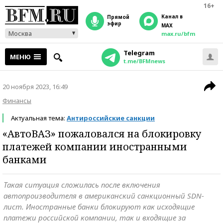
16+
Канал в
прямой
эфир
MAX
Москва
max.ru/bfm
Telegram
МЕНЮ
t.me/BFMnews
20 ноября 2023, 16:49
Финансы
Актуальная тема:
Антироссийские санкции
«АвтоВАЗ» пожаловался на блокировку
платежей компании иностранными
банками
Такая ситуация сложилась после включения
автопроизводителя в американский санкционный SDN-
лист. Иностранные банки блокируют как исходящие
платежи российской компании, так и входящие за