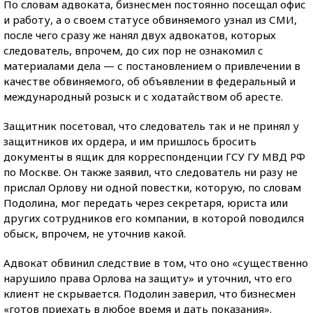
По словам адвоката, бизнесмен постоянно посещал офис
и работу, а о своем статусе обвиняемого узнал из СМИ,
после чего сразу же нанял двух адвокатов, которых
следователь, впрочем, до сих пор не ознакомил с
материалами дела — с постановлением о привлечении в
качестве обвиняемого, об объявлении в федеральный и
международный розыск и с ходатайством об аресте.
Защитник посетовал, что следователь так и не принял у
защитников их ордера, и им пришлось бросить
документы в ящик для корреспонденции ГСУ ГУ МВД РФ
по Москве. Он также заявил, что следователь ни разу не
прислал Орлову ни одной повестки, которую, по словам
Подолина, мог передать через секретаря, юриста или
других сотрудников его компании, в которой поводился
обыск, впрочем, не уточнив какой.
Адвокат обвинил следствие в том, что оно «существенно
нарушило права Орлова на защиту» и уточнил, что его
клиент не скрывается. Подолин заверил, что бизнесмен
«готов приехать в любое время и дать показания».