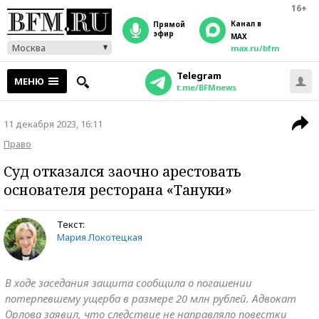
16+
Канал в
прямой
эфир
MAX
Москва
max.ru/bfm
Telegram
МЕНЮ
t.me/BFMnews
11 декабря 2023, 16:11
Право
Суд отказался заочно арестовать
основателя ресторана «Тануки»
Текст:
Мария Локотецкая
В ходе заседания защита сообщила о погашении
потерпевшему ущерба в размере 20 млн рублей. Адвокат
Орлова заявил, что следствие не направляло повестки