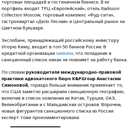
торговых площадей и гостиничном бизнесе. В ее
портфель входят ТРЦ «Европейский», отель Radisson
Collection Moscow, торговый комплекс «Фуд-сити»,
гастроквартал «Депо Лесная» и Центральный рынок на
Цветном бульваре.
Экспобанк, принадлежащий российскому инвестору
Игорю Киму, входит в топ-50 банков России. В
кредитной организации
заявили
, что попадание в
санкционный список никак не повлияет на работу банка.
По словам
руководителя международно-правовой
практики адвокатского бюро K&P.Group Анастасии
Симоновой
, гораздо больше внимания привлекает то,
что США заметно расширили санкционную геогр
а
фию,
включив в список компании из Китая, Турции, ОАЭ,
Великобритании и с Мальдивских островов. Впрочем,
новых фигурантов санкционного списка из России
эксперт тоже прокомментировала: