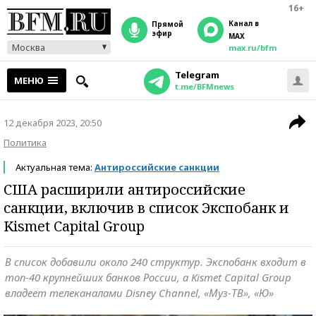
16+
Канал в
прямой
эфир
MAX
Москва
max.ru/bfm
Telegram
МЕНЮ
t.me/BFMnews
12 декабря 2023, 20:50
Политика
Актуальная тема:
Антироссийские санкции
США расширили антироссийские
санкции, включив в список Экспобанк и
Kismet Capital Group
В список добавили около 240 структур. Экспобанк входит в
топ-40 крупнейших банков России, а Kismet Capital Group
владеет телеканалами Disney Channel, «Муз-ТВ», «Ю»