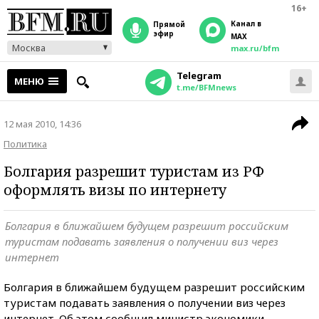
16+
Канал в
прямой
эфир
MAX
Москва
max.ru/bfm
Telegram
МЕНЮ
t.me/BFMnews
12 мая 2010, 14:36
Политика
Болгария разрешит туристам из РФ
оформлять визы по интернету
Болгария в ближайшем будущем разрешит российским
туристам подавать заявления о получении виз через
интернет
Болгария в ближайшем будущем разрешит российским
туристам подавать заявления о получении виз через
интернет. Об этом сообщил министр экономики,