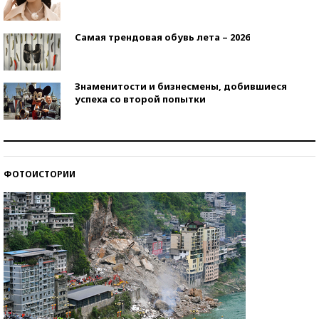
Самая трендовая обувь лета – 2026
Знаменитости и бизнесмены, добившиеся
успеха со второй попытки
Как защититься от солнца на курорте?
ФОТОИСТОРИИ
Кто изобрел средства связи?