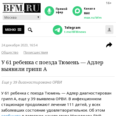
16+
Канал в
прямой
эфир
MAX
Москва
max.ru/bfm
Telegram
МЕНЮ
t.me/BFMnews
24 декабря 2023, 16:54
Общество
Происшествия
У 61 ребенка с поезда Тюмень — Адлер
выявили грипп А
Еще у 39 диагностирована ОРВИ
У 61 ребенка с поезда Тюмень — Адлер диагностирован
грипп А, еще у 39 выявлена ОРВИ. В инфекционном
стационаре продолжают лечение 111 детей, у всех
заболевших состояние удовлетворительное. Об этом
сообщила
в телеграм-канале глава Минздрава ЛНР