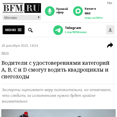
16+
Канал в
прямой
эфир
MAX
Москва
max.ru/bfm
Telegram
МЕНЮ
t.me/BFMnews
26 декабря 2023, 14:34
Авто
Водители с удостоверениями категорий
А, B, С и D смогут водить квадроциклы и
снегоходы
Эксперты оценивают меру положительно, но отмечают,
что следить за исполнением нужно будет крайне
внимательно