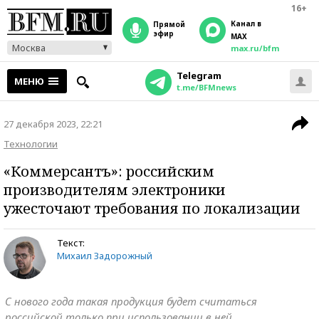
16+
Канал в
прямой
эфир
MAX
Москва
max.ru/bfm
Telegram
МЕНЮ
t.me/BFMnews
27 декабря 2023, 22:21
Технологии
«Коммерсантъ»: российским
производителям электроники
ужесточают требования по локализации
Текст:
Михаил Задорожный
С нового года такая продукция будет считаться
российской только при использовании в ней