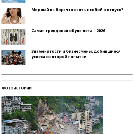
Модный выбор: что взять с собой в отпуск?
Самая трендовая обувь лета – 2026
Знаменитости и бизнесмены, добившиеся
успеха со второй попытки
Как защититься от солнца на курорте?
ФОТОИСТОРИИ
Кто изобрел средства связи?