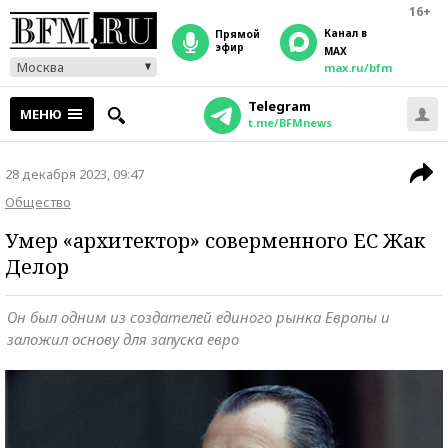
16+
Канал в
прямой
эфир
MAX
Москва
max.ru/bfm
Telegram
МЕНЮ
t.me/BFMnews
28 декабря 2023, 09:47
Общество
Умер «архитектор» соверменного ЕС Жак
Делор
Он был одним из создателей единого рынка Европы и
заложил основу для запуска евро