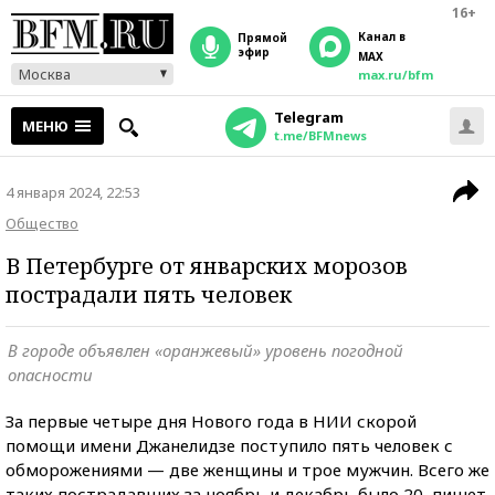
16+
Канал в
прямой
эфир
MAX
Москва
max.ru/bfm
Telegram
МЕНЮ
t.me/BFMnews
4 января 2024, 22:53
Общество
В Петербурге от январских морозов
пострадали пять человек
В городе объявлен «оранжевый» уровень погодной
опасности
За первые четыре дня Нового года в НИИ скорой
помощи имени Джанелидзе поступило пять человек с
обморожениями — две женщины и трое мужчин. Всего же
таких пострадавших за ноябрь и декабрь было 20, пишет