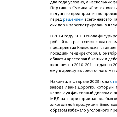
два года условно, а нескольких ф
Портилью-Сумина. «Ростехнологи
ведущего предприятия по произв
перед
решением
всего-навсего Т
сих пор и зарегистрирован в Калу
В 2014 году КСПЗ снова фигуриро
рублей как раз в связи с платеж
предприятия Климовска, ставшег
посадили гендиректора. В октяб
области арестовал бывших и дей
хищениях в 2010-2011 годах на 2
ему в аренду высокоточного ме
Наконец, в феврале 2023 года
ста
завода Ивана Дорогих, который, п
используя фиктивный диплом о в
МВД на территории завода был о
алкогольной продукции. Было во
образом избежало уголовного пре