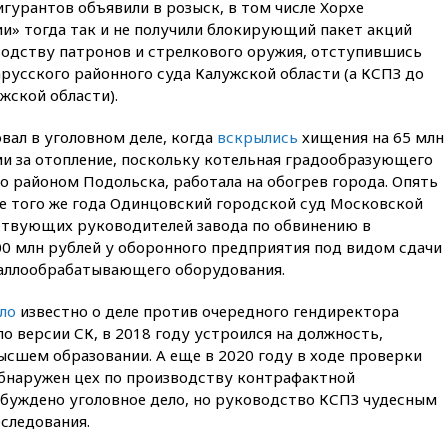
игурантов объявили в розыск, в том числе Хорхе
«Интервидение» точно
и» тогда так и не получили блокирующий пакет акций
пройдет в 2026 году
одству патронов и стрелкового оружия, отступившись
вчера, 20:45
ПВО за день
арусского районного суда Калужской области (а КСПЗ до
сбила еще 75 украинских
жской области).
беспилотников над Россией
вчера, 20:35
Велосипедист
вал в уголовном деле, когда
вскрылись
хищения на 65 млн
погиб при атаке FPV-дрона в
ами за отопление, поскольку котельная градообразующего
Белгородской области
о районом Подольска, работала на обогрев города. Опять
вчера, 20:30
Лидию Невзорову
ре того же года Одинцовский городской суд Московской
заочно арестовали по делу о
ствующих руководителей завода по обвинению в
финансировании
00 млн рублей у оборонного предприятия под видом сдачи
экстремизма
таллообрабатывающего оборудования.
вчера, 20:20
Суд США
постановил остановить
ло
известно о деле против очередного гендиректора
строительство бального зала в
о версии СК, в 2018 году устроился на должность,
Белом доме
ысшем образовании. А еще в 2020 году в ходе проверки
вчера, 20:15
Сенат США
бнаружен цех по производству контрафактной
одобрил ужесточение
збуждено уголовное дело, но руководство КСПЗ чудесным
санкций против России и
следования.
Ирана