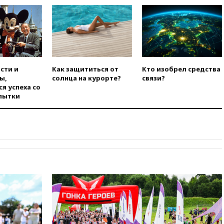
вчера, 17:35
В Казани
пятилетний ребенок погиб при
падении из окна десятого
этажа
вчера, 17:17
Bloomberg:
киберкомандование США
расследует серию
сти и
Как защититься от
Кто изобрел средства
самоубийств своих служащих
ы,
солнца на курорте?
связи?
вчера, 17:00
Сняты
я успеха со
ограничения на полеты в
пытки
аэропорту Геленджика
вчера, 16:50
В Братиславе
загорелся крупнейший НПЗ
Slovnaft
вчера, 16:45
«Яблоко» подаст
иск к депутату Госдумы
Алексею Журавлеву
вчера, 16:35
Мельникова и
еще шесть гимнастов сборной
России не получили визы на
ЧЕ