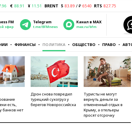
7.96
€
88.91
¥
11.51
BRENT
$
83.89
/ ₽
6540
RTS
827.75
ness FM
Telegram
Канал в MAX
ой эфир
t.me/BFMnews
max.ru/bfm
НИИ
ФИНАНСЫ
ПОЛИТИКА
ОБЩЕСТВО
ПРАВО
АВТ
Дрон снова повредил
Туристы не могут
рование
турецкий сухогруз у
вернуть деньги за
еки есть,
берегов Новороссийска
отмененный отдых в
у банков нет
Крыму, а отельеры
просят отсрочку