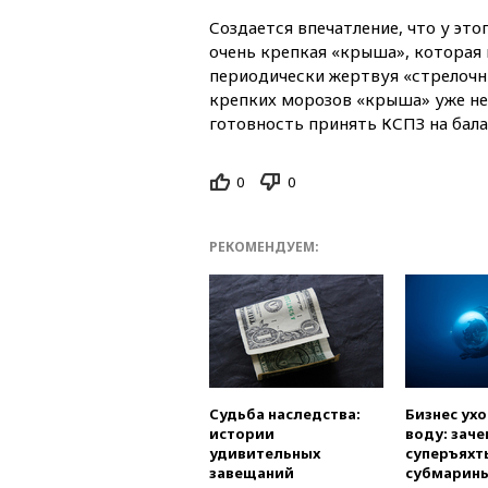
Создается впечатление, что у эт
очень крепкая «крыша», которая
периодически жертвуя «стрелочн
крепких морозов «крыша» уже не
готовность принять КСПЗ на балан
0
0
РЕКОМЕНДУЕМ:
Судьба наследства:
Бизнес ух
истории
воду: заче
удивительных
суперъяхт
завещаний
субмарин