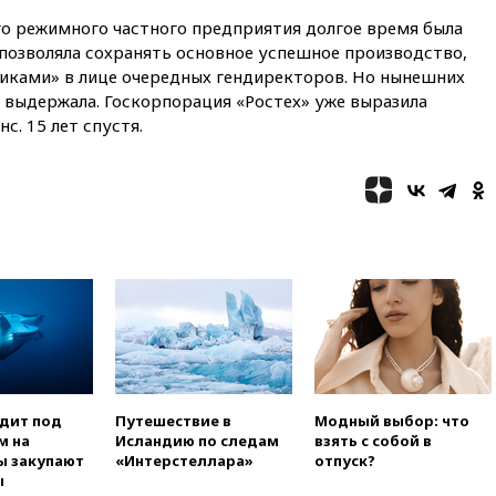
вчера, 18:47
Школьники из РФ
ого режимного частного предприятия долгое время была
стали абсолютными
 позволяла сохранять основное успешное производство,
чемпионами на олимпиаде по
ИИ
иками» в лице очередных гендиректоров. Но нынешних
 выдержала. Госкорпорация «Ростех» уже выразила
вчера, 18:39
Два человека
с. 15 лет спустя.
погибли в результате удара
ВСУ по многоэтажке в Керчи
вчера, 18:25
Беспилотник
атаковал турецкий сухогруз у
побережья Новороссийска
вчера, 18:18
Товарооборот
Китая и России вырос в этом
году более чем на четверть
вчера, 17:55
Мужчина получил
ранения при атаке дрона на
Белгородскую область
вчера, 17:48
Bloomberg:
одит под
Путешествие в
Модный выбор: что
авиакомпании США обязали
м на
Исландию по следам
взять с собой в
проверить самолеты Boeing на
ы закупают
«Интерстеллара»
отпуск?
наличие трещин
ы