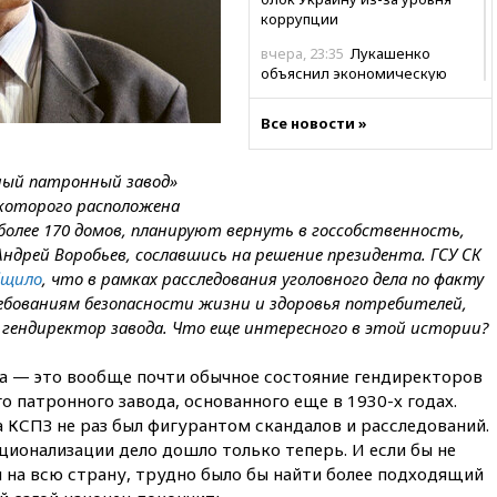
коррупции
вчера, 23:35
Лукашенко
объяснил экономическую
выгоду безвизового режима с
ЕС
Все новости »
вчера, 22:59
На башню
ресторана «Армения» в
ный патронный завод»
Москве вернут утраченную
которого расположена
скульптуру балерины
более 170 домов, планируют вернуть в госсобственность,
вчера, 22:45
Литовец
ндрей Воробьев, сославшись на решение президента. ГСУ СК
протаранил погранпункт при
бщило
, что в рамках расследования уголовного дела по факту
попытке попасть в Россию
ебованиям безопасности жизни и здоровья потребителей,
вчера, 22:28
Бессент
гендиректор завода. Что еще интересного в этой истории?
анонсировал скорое
соглашение о прекращении
а — это вообще почти обычное состояние гендиректоров
огня США и Ирана
о патронного завода, основанного еще в
1930-х
годах.
вчера, 22:15
Три человека
а КСПЗ не раз был фигурантом скандалов и расследований.
получили ножевые ранения
ационализации дело дошло только теперь. И если бы не
при нападении в Чехии
 на всю страну, трудно было бы найти более подходящий
вчера, 22:00
Путин поручил