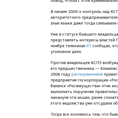
повод, чтобы с этой криминально
В начале 2000-х контроль над КС
авторитетного предпринимателя 
злые языки даже тогда связывали
Уже в статусе бывшего владельц
представлять интересы властей Г
ноябре телеканал
RT
сообщал, чт
уголовное дело.
Против владельцев КСПЗ возбужд
его предшественника — Климовск
2008 году
распоряжением
правит
предприятия госкорпорации «Рост
балансе «Росимущества» этих акц
выполнить поручение правительс
накануне эти акции, ранее созн
этого ведомства уже отсудили об
Тогда все кончилось тем, что бы