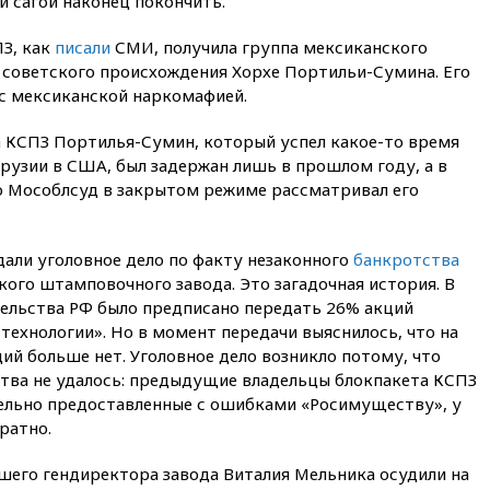
й сагой наконец покончить.
выделить средства на новые
РЛС для Белгородской
ПЗ, как
писали
СМИ, получила группа мексиканского
области
советского происхождения Хорхе Портильи-Сумина. Его
вчера, 21:56
The Atlantic: Маск
 с мексиканской наркомафией.
отказал Украине в
использовании Starlink для
а КСПЗ Портилья-Сумин, который успел какое-то время
атак вглубь РФ
рузии в США, был задержан лишь в прошлом году, а в
вчера, 21:35
После пожара на
о Мособлсуд в закрытом режиме рассматривал его
складе в Брянске возбудили
уголовное дело
вчера, 21:26
Лидеры сборной
али уголовное дело по факту незаконного
банкротства
РФ по гимнастике получили
ого штамповочного завода. Это загадочная история. В
официальный отказ в визах от
ельства РФ было предписано передать 26% акций
Хорватии
ехнологии». Но в момент передачи выяснилось, что на
вчера, 21:15
Пентагон
ий больше нет. Уголовное дело возникло потому, что
опубликовал 16 новых видео с
тва не удалось: предыдущие владельцы блокпакета КСПЗ
НЛО
ательно предоставленные с ошибками «Росимуществу», у
вчера, 21:00
На границе
ратно.
Украины с Польшей скопилось
свыше 6,5 тысячи грузовиков
вшего гендиректора завода Виталия Мельника осудили на
вчера, 20:53
Швыдкой: