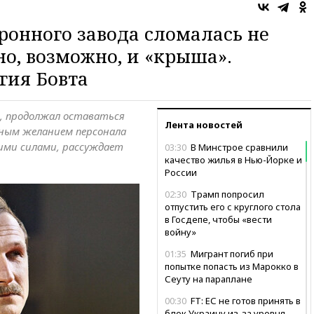
ронного завода сломалась не
но, возможно, и «крыша».
гия Бовта
м, продолжал оставаться
Лента новостей
ным желанием персонала
оими силами, рассуждает
03:30
В Минстрое сравнили
качество жилья в Нью-Йорке и
России
02:30
Трамп попросил
отпустить его с круглого стола
в Госдепе, чтобы «вести
войну»
01:35
Мигрант погиб при
попытке попасть из Марокко в
Сеуту на параплане
00:30
FT: ЕС не готов принять в
блок Украину из-за уровня