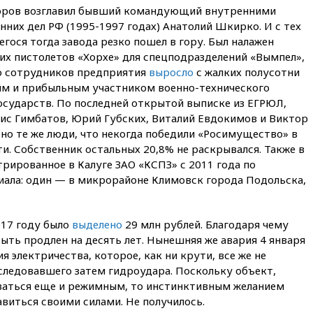
вчера, 20:00
СК возбудил дело
кторов возглавил бывший командующий внутренними
против журналистки Катерины
них дел РФ (1995-1997 годах) Анатолий Шкирко. И с тех
Гордеевой о фейках о ВС
гося тогда завода резко пошел в гору. Был налажен
России
их пистолетов «Хорхе» для спецподразделений «Вымпел»,
вчера, 19:45
ISU предоставил
ло сотрудников предприятия
выросло
с жалких полусотни
нейтральный статус
м и прибыльным участником военно-технического
фигуристкам Валиевой и
Трусовой
осударств. По последней открытой выписке из ЕГРЮЛ,
рис Гимбатов, Юрий Губских, Виталий Евдокимов и Виктор
вчера, 19:35
Зеленский
но те же люди, что некогда победили «Росимущество» в
впервые совершил
официальный визит в Сербию
и. Собственник остальных 20,8% не раскрывался. Также в
трированное в Калуге ЗАО «КСПЗ» с 2011 года по
вчера, 19:19
Россиянка
иала: один — в микрорайоне Климовск города Подольска,
погибла во Французских
Альпах
вчера, 19:00
Открытое
017 году было
выделено
29 млн рублей. Благодаря чему
горение на складе в Брянске
ыть продлен на десять лет. Нынешняя же авария 4 января
ликвидировано
я электричества, которое, как ни крути, все же не
вчера, 18:55
Минобороны
оследовавшего затем гидроудара. Поскольку объект,
отчиталось об ударах по двум
ваться еще и режимным, то инстинктивным желанием
украинским сухогрузам в
авиться своими силами. Не получилось.
Черном море