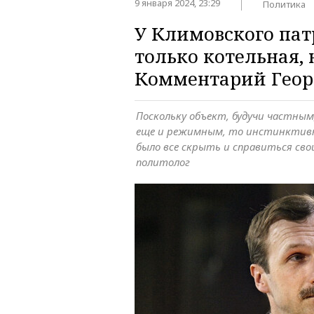
9 января 2024, 23:29
Политика
У Климовского пат
только котельная, 
Комментарий Геор
Поскольку объект, будучи частны
еще и режимным, то инстинктив
было все скрыть и справиться св
политолог