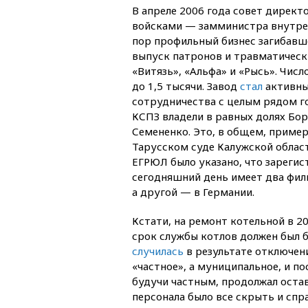
В апреле 2006 года совет дире
войсками — замминистра внутрен
пор профильный бизнес загибавше
выпуск патронов и травматическ
«Витязь», «Альфа» и «Рысь». Чис
до 1,5 тысячи. Завод
стал
активны
сотрудничества с целым рядом г
КСПЗ владели в равных долях Бо
Семененко. Это, в общем, пример
Тарусском суде Калужской област
ЕГРЮЛ было указано, что зарегис
сегодняшний день имеет два фил
а другой — в Германии.
Кстати, на ремонт котельной в 2
срок службы котлов должен был б
случилась
в результате отключени
«частное», а муниципальное, и п
будучи частным, продолжал оста
персонала было все скрыть и спр