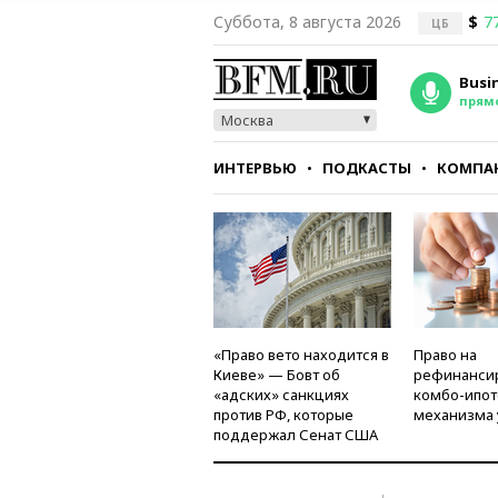
Суббота, 8 августа 2026
$
7
ЦБ
Busi
прям
Москва
ИНТЕРВЬЮ
ПОДКАСТЫ
КОМПА
СТИЛЬ
ТЕСТЫ
«Право вето находится в
Право на
Киеве» — Бовт об
рефинанси
«адских» санкциях
комбо-ипот
против РФ, которые
механизма 
поддержал Сенат США