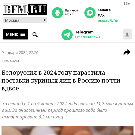
16+
Канал в
прямой
эфир
MAX
Москва
max.ru/bfm
Telegram
МЕНЮ
t.me/BFMnews
9 января 2024, 22:26
Финансы
Белоруссия в 2024 году нарастила
поставки куриных яиц в Россию почти
вдвое
За период с 1 по 9 января 2024 года ввезено 11,7 млн куриных
яиц. За аналогичный период прошлого года было
импортировано 6,3 млн яиц