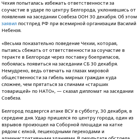
Чехия попыталась избежать ответственности за
соучастие в ударе по центру Белгорода, уклонившись от
появления на заседании Совбеза ООН 30 декабря. Об этом
заявил
постпред РФ при всемирной организации Василий
Небензя.
«Весьма показательно поведение Чехии, которая,
пытаясь сбежать от ответственности за соучастие в
теракте в Белгороде через поставку боеприпасов,
побоялась появиться на заседании СБ 30 декабря.
Немудрено, ведь отвечать на глазах мировой
общественности за гибель мирных граждан куда
сложнее, чем прятаться за спинами «старших
товарищей» по НАТО», — сказал дипломат на заседании
Совбеза.
Белгород подвергся атаке ВСУ в субботу, 30 декабря, в
середине дня. Удар пришелся по центру города, один из
взрывов произошел на Соборной площади на катке
рядом с елкой, пешеходными переходами и
административными зданиями. В результате обстрела