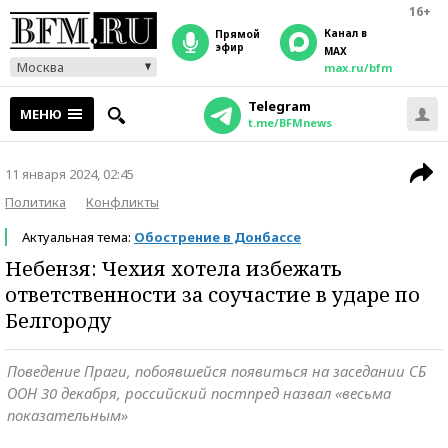
16+
Канал в
прямой
эфир
MAX
Москва
max.ru/bfm
Telegram
МЕНЮ
t.me/BFMnews
11 января 2024, 02:45
Политика
Конфликты
Актуальная тема:
Обострение в Донбассе
Небензя: Чехия хотела избежать
ответственности за соучастие в ударе по
Белгороду
Поведение Праги, побоявшейся появиться на заседании СБ
ООН 30 декабря, российский постпред назвал «весьма
показательным»