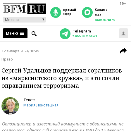
16+
Канал в
прямой
эфир
MAX
Москва
max.ru/bfm
Telegram
МЕНЮ
t.me/BFMnews
12 января 2024, 18:45
Право
Сергей Удальцов поддержал соратников
из «марксистского кружка», и это сочли
оправданием терроризма
Текст:
Мария Локотецкая
Оппозиционер и известный коммунист с обвинениями не
согласился, однако суд отправил его в СИЗО до 15 февраля