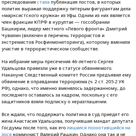
преследования
стала
публикация постов, в которых
политик выражал поддержку пятерым фигурантам дела
«марксистского кружка» из Уфы. Одним из них является
член фракции КПРФ в курултае — госсобрании
Башкирии, лидер местного «Левого фронта» Дмитрий
Чувилин (включен в перечень террористов и
экстремистов Росфинмониторинга), которому вменили
участие в террористическом сообществе.
На избрание меры пресечения 46-летнего Сергея
Удальцова привезли уже в статусе обвиняемого.
Накануне Следственный комитет России предъявил ему
обвинение в оправдании терроризма (ч. 2 ст. 205.2 УК
РФ), однако, что именно вменялось задержанному, до
последнего оставалось за кадром, поскольку с его
защитников взяли подписку о неразглашении.
Все ждали, что поддержать политика в суд приедет его
жена Анастасия Удальцова, получившая мандат депутата
Госдумы после того, как его
лишился поохотившийся на
лося
коммунист Валерий Рашкин. Однако она так и не