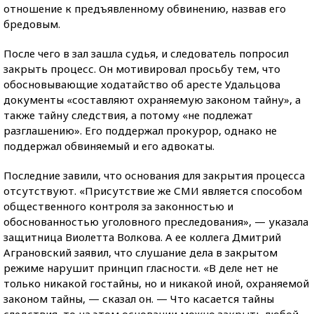
отношение к предъявленному обвинению, назвав его
бредовым.
После чего в зал зашла судья, и следователь попросил
закрыть процесс. Он мотивировал просьбу тем, что
обосновывающие ходатайство об аресте Удальцова
документы «составляют охраняемую законом тайну», а
также тайну следствия, а потому «не подлежат
разглашению». Его поддержал прокурор, однако не
поддержал обвиняемый и его адвокаты.
Последние завили, что основания для закрытия процесса
отсутствуют. «Присутствие же СМИ является способом
общественного контроля за законностью и
обоснованностью уголовного преследования», — указала
защитница Виолетта Волкова. А ее коллега Дмитрий
Аграновский заявил, что слушание дела в закрытом
режиме нарушит принцип гласности. «В деле нет не
только никакой гостайны, но и никакой иной, охраняемой
законом тайны, — сказал он. — Что касается тайны
следствия, то на этом основании можно закрыть любой