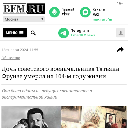
16+
Канал в
прямой
эфир
MAX
Москва
max.ru/bfm
Telegram
МЕНЮ
t.me/BFMnews
18 января 2024, 11:55
Общество
Дочь советского военачальника Татьяна
Фрунзе умерла на 104-м году жизни
Она была одним из ведущих специалистов в
экспериментальной химии