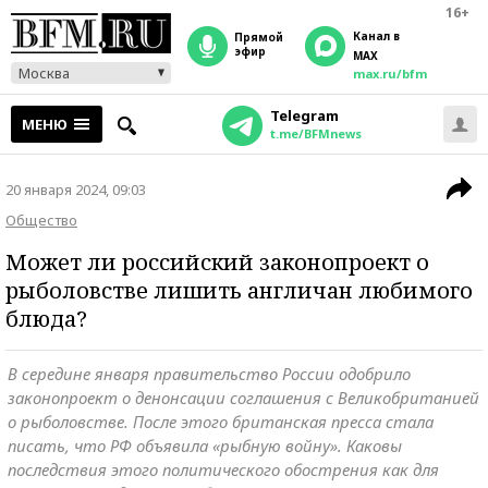
16+
Канал в
прямой
эфир
MAX
Москва
max.ru/bfm
Telegram
МЕНЮ
t.me/BFMnews
20 января 2024, 09:03
Общество
Может ли российский законопроект о
рыболовстве лишить англичан любимого
блюда?
В середине января правительство России одобрило
законопроект о денонсации соглашения с Великобританией
о рыболовстве. После этого британская пресса стала
писать, что РФ объявила «рыбную войну». Каковы
последствия этого политического обострения как для