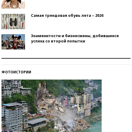
Самая трендовая обувь лета – 2026
Знаменитости и бизнесмены, добившиеся
успеха со второй попытки
Как защититься от солнца на курорте?
ФОТОИСТОРИИ
Кто изобрел средства связи?