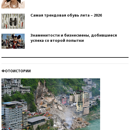
Самая трендовая обувь лета – 2026
Знаменитости и бизнесмены, добившиеся
успеха со второй попытки
Как защититься от солнца на курорте?
ФОТОИСТОРИИ
Кто изобрел средства связи?