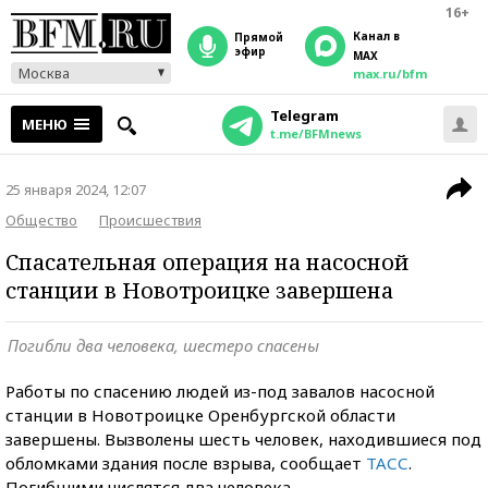
16+
Канал в
прямой
эфир
MAX
Москва
max.ru/bfm
Telegram
МЕНЮ
t.me/BFMnews
25 января 2024, 12:07
Общество
Происшествия
Спасательная операция на насосной
станции в Новотроицке завершена
Погибли два человека, шестеро спасены
Работы по спасению людей из-под завалов насосной
станции в Новотроицке Оренбургской области
завершены. Вызволены шесть человек, находившиеся под
обломками здания после взрыва, сообщает
ТАСС
.
Погибшими числятся два человека.