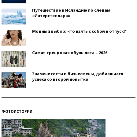
Путешествие в Исландию по следам
«Интерстеллара»
Модный выбор: что взять с собой в отпуск?
Самая трендовая обувь лета – 2026
Знаменитости и бизнесмены, добившиеся
успеха со второй попытки
Как защититься от солнца на курорте?
ФОТОИСТОРИИ
Кто изобрел средства связи?