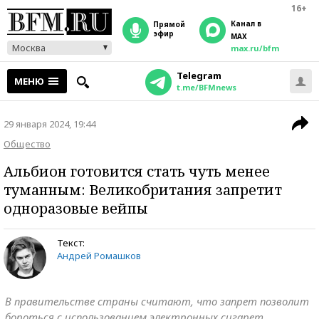
16+
Канал в
прямой
эфир
MAX
Москва
max.ru/bfm
Telegram
МЕНЮ
t.me/BFMnews
29 января 2024, 19:44
Общество
Альбион готовится стать чуть менее
туманным: Великобритания запретит
одноразовые вейпы
Текст:
Андрей Ромашков
В правительстве страны считают, что запрет позволит
бороться с использованием электронных сигарет