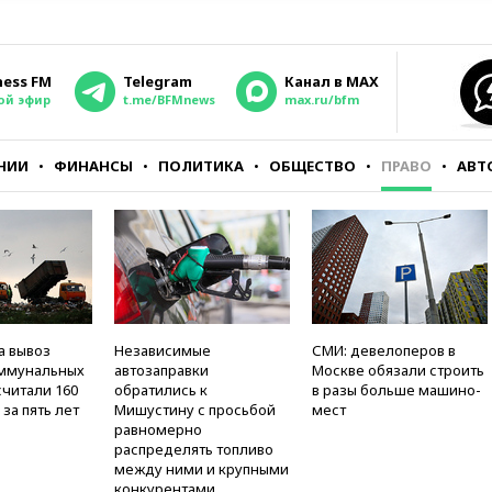
ness FM
Telegram
Канал в MAX
ой эфир
t.me/BFMnews
max.ru/bfm
НИИ
ФИНАНСЫ
ПОЛИТИКА
ОБЩЕСТВО
ПРАВО
АВТ
а вывоз
Независимые
СМИ: девелоперов в
оммунальных
автозаправки
Москве обязали строить
считали 160
обратились к
в разы больше машино-
за пять лет
Мишустину с просьбой
мест
равномерно
распределять топливо
между ними и крупными
конкурентами