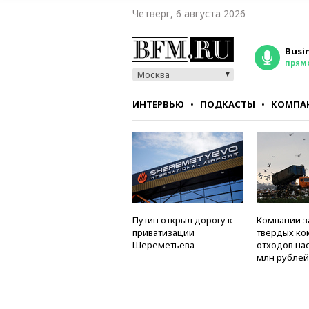
Четверг, 6 августа 2026
Busi
прям
Москва
ИНТЕРВЬЮ
ПОДКАСТЫ
КОМПА
СТИЛЬ
ТЕСТЫ
Путин открыл дорогу к
Компании з
приватизации
твердых к
Шереметьева
отходов на
млн рублей 