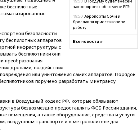
19:58
В Госдуму будет внесен
кже беспилотные
законопроект об отмене ЕГЭ
автоматизированные
19:50
Аэропорты Сочи и
Ярославля приостановили
работу
нспортной безопасности
19:35
WP: Трамп призвал
ту беспилотных аппаратов
Все новости »
доноров-республиканцев
портной инфраструктуры с
поддержать Вэнса на выборах
овывать беспилотники они
2028 года
ли преобразования
19:20
Число ломбардов в РФ
ения дронами, воздействия
превысило максимум 2022
е повреждения или уничтожения самих аппаратов. Порядок
года
беспилотников поручено разработать Минтрансу
19:15
Жуковский и аэропорт
Геленджика возобновили
работу
авки в Воздушный кодекс РФ, которые обязывают
19:00
Путин уточнил порядок
уктуры безвозмездно предоставлять ФСБ России здания,
присвоения воинских званий
ые помещения, а также оборудование, средства и услуги
добровольцам
ом, воздушном транспорте и в метрополитене для
18:50
Euractiv: восток
.
Финляндии приходит в упадок
без российских туристов