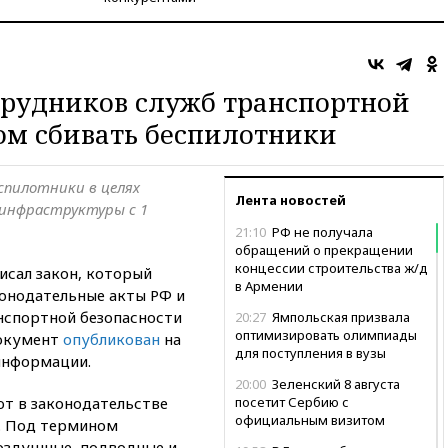
трудников служб транспортной
ом сбивать беспилотники
спилотники в целях
Лента новостей
инфраструктуры с 1
21:10
РФ не получала
обращений о прекращении
концессии строительства ж/д
сал закон, который
в Армении
конодательные акты РФ и
нспортной безопасности
20:27
Ямпольская призвала
оптимизировать олимпиады
Документ
опубликован
на
для поступления в вузы
информации.
20:00
Зеленский 8 августа
ют в законодательстве
посетит Сербию с
официальным визитом
. Под термином
оздушные, подводные и