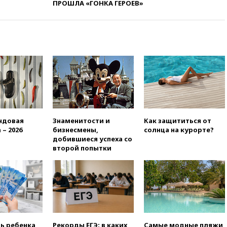
ПРОШЛА «ГОНКА ГЕРОЕВ»
5 введен в эксплуатацию
15:35
Два человека погибли
при атаках дронов ВСУ в
Брянской области
15:15
В половине штатов США
зафиксирована вспышка
сальмонеллеза
14:57
Жара в Европе может
нанести ущерб экономике в
размере €800 млрд
ндовая
Знаменитости и
Как защититься от
14:49
Пентагон озаботился
 – 2026
бизнесмены,
солнца на курорте?
критикой Трампа по поводу
добившиеся успеха со
дефицита боеприпасов
второй попытки
14:40
В Германии задержан
украинец за шпионаж на
оборонном предприятии
14:21
АТОР сообщила о
снижении цен на авиабилеты
в России
ть ребенка
Рекорды ЕГЭ: в каких
Самые модные пляжи