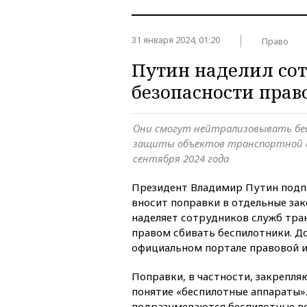
31 января 2024, 01:20
Право
Путин наделил со
безопасности прав
Они смогут нейтрализовывать бе
защиты объектов транспортной 
сентября 2024 года
Президент Владимир Путин подпи
вносит поправки в отдельные за
наделяет сотрудников служб тра
правом сбивать беспилотники. 
официальном портале правовой 
Поправки, в частности, закрепля
понятие «беспилотные аппараты»
подразумеваются беспилотные в