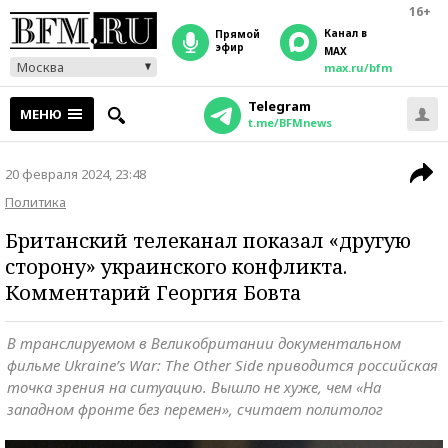
16+
Канал в
прямой
эфир
MAX
Москва
max.ru/bfm
Telegram
МЕНЮ
t.me/BFMnews
20 февраля 2024, 23:48
Политика
Британский телеканал показал «другую
сторону» украинского конфликта.
Комментарий Георгия Бовта
В транслируемом в Великобритании документальном
фильме Ukraine’s War: The Other Side приводится российская
точка зрения на ситуацию. Вышло не хуже, чем «На
западном фронте без перемен», считает политолог