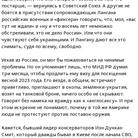
постарше, — вернулись в Советский Союз. А другие не
боятся в присутствии сопровождающих Лангана
российских военных и «фиксера» говорить, что, мол, «вас
тут не ждали» и «ну и что восемь лет немножко
обстреливали, это не дело России». Или что они
чувствуют себя украинцами. И Лангану дают все это
снимать, судя по всему, свободно.
Уехав из России, он мог бы пожаловаться на чинимые
проблемы. Но он упоминает лишь, что МИД РФ думал
три месяца, чтобы продлить ему визу для посещения
весной 2023 года. Его везде, в общем, встречают
приветливо, приглашают в окопы,
землянки-укрытия
,
возят на танковой броне, ничего особо не скрывают.
Говорят без намека на вражду как к «англосаксу». И при
этом искренне не понимают, почему в той же Америке
люди не протестуют против поставок оружия.
Кажется, бывший лидер консерваторов Иэн Дункан
Смит, который дважды бывал в Киеве после начала СВО,