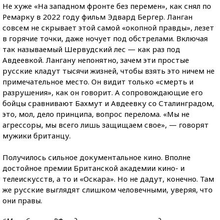
Не хуже «На западном фронте без перемен», как снял по
Ремарку в 2022 году фильм Эдвард Бергер. Ланган
совсем не скрывает этой самой «окопной правды», лезет
в горячие точки, даже ночует под обстрелами. Включая
так называемый Шервудский лес — как раз под
Авдеевкой. Лангану непонятно, зачем эти простые
русские кладут тысячи жизней, чтобы взять это ничем не
примечательное место. Он видит только «смерть и
разрушения», как он говорит. А сопровождающие его
бойцы сравнивают Бахмут и Авдеевку со Сталинградом,
это, мол, дело принципа, вопрос перелома. «Мы не
агрессоры, мы всего лишь защищаем свое», — говорят
мужики британцу.
Получилось сильное документальное кино. Вполне
достойное премии Британской академии кино- и
телеискусств, а то и «Оскара». Но не дадут, конечно. Там
же русские выглядят слишком человечными, уверяя, что
они правы.