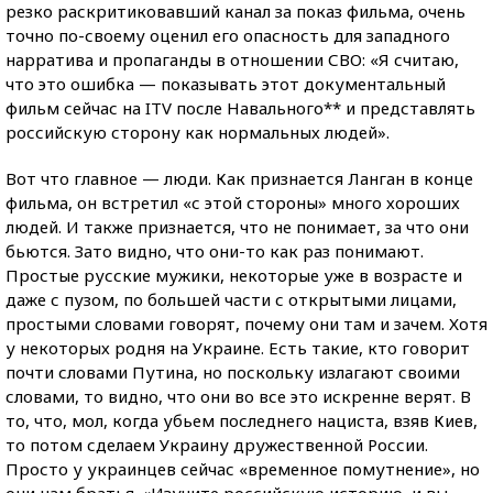
резко раскритиковавший канал за показ фильма, очень
точно
по-своему
оценил его опасность для западного
нарратива и пропаганды в отношении СВО: «Я считаю,
что это ошибка — показывать этот документальный
фильм сейчас на ITV после Навального** и представлять
российскую сторону как нормальных людей».
Вот что главное — люди. Как признается Ланган в конце
фильма, он встретил «с этой стороны» много хороших
людей. И также признается, что не понимает, за что они
бьются. Зато видно, что
они-то
как раз понимают.
Простые русские мужики, некоторые уже в возрасте и
даже с пузом, по большей части с открытыми лицами,
простыми словами говорят, почему они там и зачем. Хотя
у некоторых родня на Украине. Есть такие, кто говорит
почти словами Путина, но поскольку излагают своими
словами, то видно, что они во все это искренне верят. В
то, что, мол, когда убьем последнего нациста, взяв Киев,
то потом сделаем Украину дружественной России.
Просто у украинцев сейчас «временное помутнение», но
они нам братья. «Изучите российскую историю, и вы