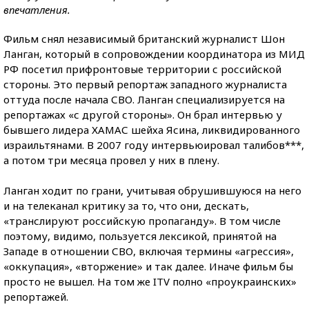
впечатления.
Фильм снял независимый британский журналист Шон
Ланган, который в сопровождении координатора из МИД
РФ посетил прифронтовые территории с российской
стороны. Это первый репортаж западного журналиста
оттуда после начала СВО. Ланган специализируется на
репортажах «с другой стороны». Он брал интервью у
бывшего лидера ХАМАС шейха Ясина, ликвидированного
израильтянами. В 2007 году интервьюировал талибов***,
а потом три месяца провел у них в плену.
Ланган ходит по грани, учитывая обрушившуюся на него
и на телеканал критику за то, что они, дескать,
«транслируют российскую пропаганду». В том числе
поэтому, видимо, пользуется лексикой, принятой на
Западе в отношении СВО, включая термины «агрессия»,
«оккупация», «вторжение» и так далее. Иначе фильм бы
просто не вышел. На том же ITV полно «проукраинских»
репортажей.