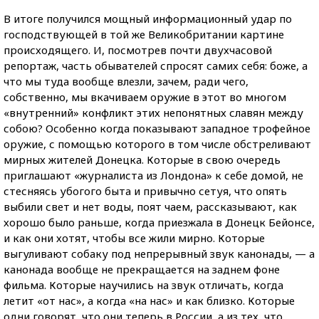
В итоге получился мощный информационный удар по
господствующей в той же Великобритании картине
происходящего. И, посмотрев почти двухчасовой
репортаж, часть обывателей спросят самих себя: боже, а
что мы туда вообще влезли, зачем, ради чего,
собственно, мы вкачиваем оружие в этот во многом
«внутренний» конфликт этих непонятных славян между
собою? Особенно когда показывают западное трофейное
оружие, с помощью которого в том числе обстреливают
мирных жителей Донецка. Которые в свою очередь
приглашают «журналиста из Лондона» к себе домой, не
стесняясь убогого быта и привычно сетуя, что опять
выбили свет и нет воды, поят чаем, рассказывают, как
хорошо было раньше, когда приезжала в Донецк Бейонсе,
и как они хотят, чтобы все жили мирно. Которые
выгуливают собаку под непрерывный звук канонады, — а
канонада вообще не прекращается на заднем фоне
фильма. Которые научились на звук отличать, когда
летит «от нас», а когда «на нас» и как близко. Которые
одни говорят, что они теперь в России, а из тех, что