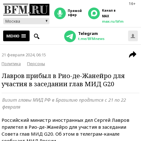
16+
Канал в
прямой
эфир
MAX
Москва
max.ru/bfm
Telegram
МЕНЮ
t.me/BFMnews
21 февраля 2024, 06:15
Политика
Персоны
Лавров прибыл в Рио-де-Жанейро для
участия в заседании глав МИД G20
Визит главы МИД РФ в Бразилию продлится с 21 по 22
февраля
Российский министр иностранных дел Сергей Лавров
прилетел в Рио-де-Жанейро для участия в заседании
Совета глав МИД G20. Об этом в телеграм-канале
сообщает МИД России.