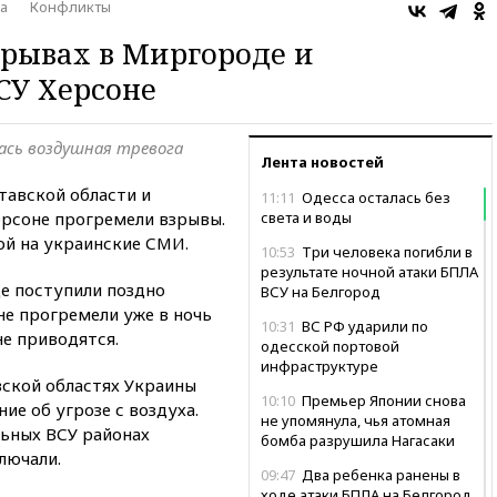
а
Конфликты
рывах в Миргороде и
СУ Херсоне
ась воздушная тревога
Лента новостей
тавской области и
11:11
Одесса осталась без
рсоне прогремели взрывы.
света и воды
ой на украинские СМИ.
10:53
Три человека погибли в
результате ночной атаки БПЛА
е поступили поздно
ВСУ на Белгород
не прогремели уже в ночь
10:31
ВС РФ ударили по
не приводятся.
одесской портовой
инфраструктуре
вской областях Украины
10:10
Премьер Японии снова
е об угрозе с воздуха.
не упомянула, чья атомная
льных ВСУ районах
бомба разрушила Нагасаки
лючали.
09:47
Два ребенка ранены в
ходе атаки БПЛА на Белгород