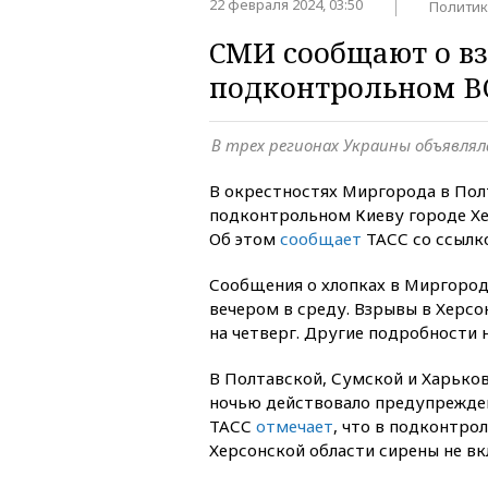
22 февраля 2024, 03:50
Политик
СМИ сообщают о вз
подконтрольном В
В трех регионах Украины объявлял
В окрестностях Миргорода в Пол
подконтрольном Киеву городе Хе
Об этом
сообщает
ТАСС со ссылк
Сообщения о хлопках в Миргород
вечером в среду. Взрывы в Херсо
на четверг. Другие подробности 
В Полтавской, Сумской и Харько
ночью действовало предупреждени
ТАСС
отмечает
, что в подконтро
Херсонской области сирены не вк