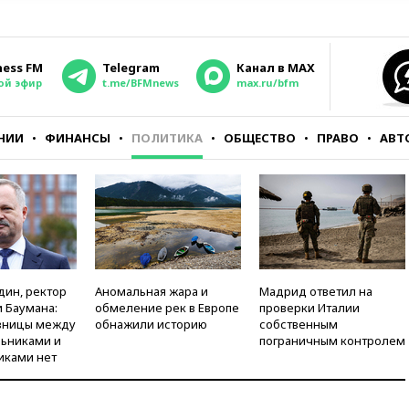
ness FM
Telegram
Канал в MAX
ой эфир
t.me/BFMnews
max.ru/bfm
НИИ
ФИНАНСЫ
ПОЛИТИКА
ОБЩЕСТВО
ПРАВО
АВТ
дин, ректор
Аномальная жара и
Мадрид ответил на
 Баумана:
обмеление рек в Европе
проверки Италии
зницы между
обнажили историю
собственным
ьниками и
пограничным контролем
иками нет