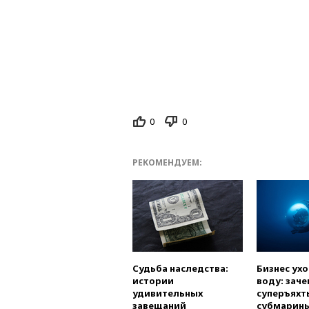
0
0
РЕКОМЕНДУЕМ:
Судьба наследства:
Бизнес ух
истории
воду: заче
удивительных
суперъяхт
завещаний
субмарин