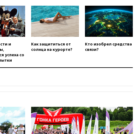
00:25
В Красноярском крае
идут поиски семьи, пропавшей
во время сплава
вчера, 23:30
Жителя Нижнего
Тагила арестовали за реакции
в Теlegram
сти и
Как защититься от
Кто изобрел средства
вчера, 22:50
Российский
ы,
солнца на курорте?
связи?
режиссер Кирилл Соколов
я успеха со
снимет триллер для Netflix
пытки
вчера, 22:20
Турция призвала
к мораторию на удары по
торговым судам в Черном
море
вчера, 21:43
Экс-
председатель Верховного
суда Венгрии согласился стать
президентом республики
вчера, 20:58
Финляндия
введет экзамен для
претендентов на получение
гражданства