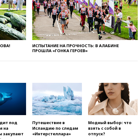
вчера, 20:12
Минобороны
Болгарии: упавший в стране
беспилотник, скорее всего,
был украинским
вчера, 19:29
ОАЭ обвинили
Иран в атаке на судно
нефтяной компании ADNOC в
ЛОВА!
ИСПЫТАНИЕ НА ПРОЧНОСТЬ: В АЛАБИНЕ
Ормузе
ПРОШЛА «ГОНКА ГЕРОЕВ»
вчера, 18:56
«Газпром»: объем
газа в европейских подземных
хранилищах достиг
антирекорда
вчера, 18:25
ТАСС: Уиткофф и
Кушнер могут вскоре посетить
Москву и Киев
вчера, 17:43
«Тиса» выдвинула
экс-председателя Верховного
суда на пост президента
одит под
Путешествие в
Модный выбор: что
Венгрии
м на
Исландию по следам
взять с собой в
вчера, 16:50
Politico: «Газовая
ы закупают
«Интерстеллара»
отпуск?
авантюра Германии ставит под