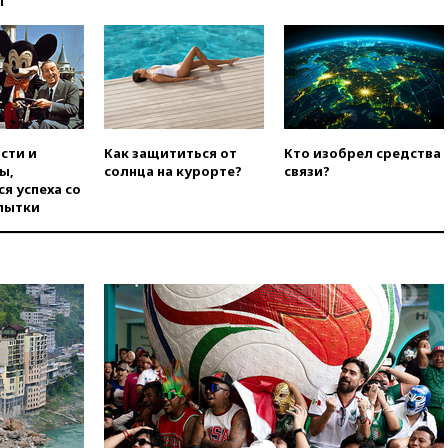
ы
угрозу европейскую зиму»
вчера, 16:16
Беспилотник
взорвался вблизи
газопровода в Болгарии
вчера, 15:25
При атаке БПЛА в
Белгородской области погиб
мирный житель
сти и
Как защититься от
Кто изобрел средства
ы,
солнца на курорте?
связи?
вчера, 14:54
В Аргентине умер
я успеха со
отец футболиста Лионеля
пытки
Месси
вчера, 14:43
Турция
ограничила судоходство в
Черном море
вчера, 14:20
Генпрокурором
США стал Тодд Бланш
вчера, 13:37
Пляжи
Геленджика закрыты из-за
опасности БПЛА
вчера, 13:03
Испания ввела