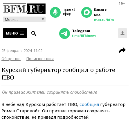
16+
Канал в
прямой
эфир
MAX
Москва
max.ru/bfm
Telegram
МЕНЮ
t.me/BFMnews
23 февраля 2024, 11:02
Общество
Происшествия
Курский губернатор сообщил о работе
ПВО
Он призвал жителей сохранять спокойствие
В небе над Курском работает ПВО,
сообщил
губернатор
Роман Старовойт. Он призвал горожан сохранять
спокойствие, не приведя подробностей.