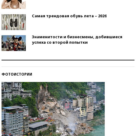
Самая трендовая обувь лета – 2026
Знаменитости и бизнесмены, добившиеся
успеха со второй попытки
Как защититься от солнца на курорте?
ФОТОИСТОРИИ
Кто изобрел средства связи?