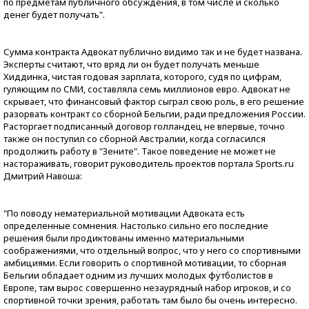
по предметам публичного обсуждения, в том числе и сколько
денег будет получать".
Сумма контракта Адвокат публично видимо так и не будет названа.
Эксперты считают, что вряд ли он будет получать меньше
Хиддинка, чистая годовая зарплата, которого, судя по цифрам,
гуляющим по СМИ, составляла семь миллионов евро. Адвокат не
скрывает, что финансовый фактор сыграл свою роль, в его решение
разорвать контракт со сборной Бельгии, ради предложения России.
Расторгает подписанный договор голландец не впервые, точно
также он поступил со сборной Австралии, когда согласился
продолжить работу в "Зените". Такое поведение не может не
настораживать, говорит руководитель проектов портала Sports.ru
Дмитрий Навоша:
"По поводу нематериальной мотивации Адвоката есть
определенные сомнения. Настолько сильно его последние
решения были продиктованы именно материальными
соображениями, что отдельный вопрос, что у него со спортивными
амбициями. Если говорить о спортивной мотивации, то сборная
Бельгии обладает одним из лучших молодых футболистов в
Европе, там вырос совершенно незаурядный набор игроков, и со
спортивной точки зрения, работать там было бы очень интересно.