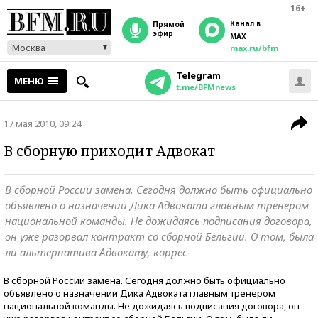
16+
Канал в
прямой
эфир
MAX
Москва
max.ru/bfm
Telegram
МЕНЮ
t.me/BFMnews
17 мая 2010, 09:24
В сборную приходит Адвокат
В сборной России замена. Сегодня должно быть официально
объявлено о назначении Дика Адвоката главным тренером
национальной команды. Не дожидаясь подписания договора,
он уже разорвал контракт со сборной Бельгии. О том, была
ли альтернатива Адвокату, коррес
В сборной России замена. Сегодня должно быть официально
объявлено о назначении Дика Адвоката главным тренером
национальной команды. Не дожидаясь подписания договора, он