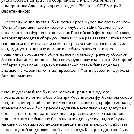
уже разорвал контракт со сборной Бельгии. О том, была ли
альтернатива Адвокату, корреспондент "Бизнес ФМ" Дмитрий
Веретенников:
- Воссоединение дуэта. В бытность Сергея Фурсенко президентом
"Зенита", наставником питерского клуба стал Дик Адвокат. И вот
после того, как Фурсенко возглавил Российский футбольный союз,
Адвокат приходит в сборную. Глава РФС не раз заявлял, что на пост
наставника национальной команды рассматривается несколько
кандидатур, но ни разу они так и не были озвучены. В прессе
появлялись сообщения об интересе к главному тренеру сборной
Англии Фабио Капелло и к бывшему рулевому итальянской сборной
Роберто Донадони. Однако изначально ставка была сделана,
видимо, на Адвоката, считает президент Фонда развития футбола
Алишер Аминов:
"Это не должна была быть монополия - решение одного
президента, и логично было бы при Российском футбольном союзе
создать тренерский совет и именно специалисты, профессионалы,
тренеры должны были рекомендовать несколько кандидатур на
пост главного тренера, в том числе и российских специалистов.
Однако этого не было, не было никаких дискуссий, надо обсудить
на каких условиях голландские специалисты планируют работать,
сколько дней он должен пребывать в году. Контракт должен быть