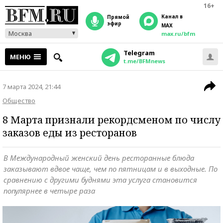
16+
Канал в
прямой
эфир
MAX
Москва
max.ru/bfm
Telegram
МЕНЮ
t.me/BFMnews
7 марта 2024, 21:44
Общество
8 Марта признали рекордсменом по числу
заказов еды из ресторанов
В Международный женский день ресторанные блюда
заказывают вдвое чаще, чем по пятницам и в выходные. По
сравнению с другими буднями эта услуга становится
популярнее в четыре раза