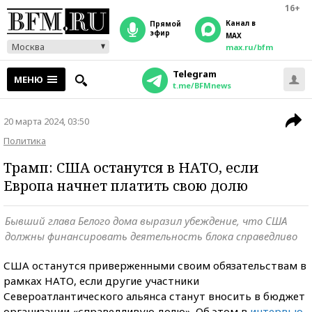
16+
Канал в
прямой
эфир
MAX
Москва
max.ru/bfm
Telegram
МЕНЮ
t.me/BFMnews
20 марта 2024, 03:50
Политика
Трамп: США останутся в НАТО, если
Европа начнет платить свою долю
Бывший глава Белого дома выразил убеждение, что США
должны финансировать деятельность блока справедливо
США останутся приверженными своим обязательствам в
рамках НАТО, если другие участники
Североатлантического альянса станут вносить в бюджет
организации «справедливую долю». Об этом в
интервью