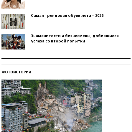
Самая трендовая обувь лета – 2026
Знаменитости и бизнесмены, добившиеся
успеха со второй попытки
Как защититься от солнца на курорте?
ФОТОИСТОРИИ
Кто изобрел средства связи?