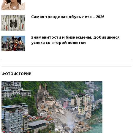
Самая трендовая обувь лета – 2026
Знаменитости и бизнесмены, добившиеся
успеха со второй попытки
Как защититься от солнца на курорте?
ФОТОИСТОРИИ
Кто изобрел средства связи?