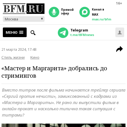
16+
Канал в
прямой
эфир
MAX
Москва
max.ru/bfm
Telegram
МЕНЮ
t.me/BFMnews
21 марта 2024, 17:48
Стиль жизни
Кино
«Мастер и Маргарита» добрались до
стримингов
Вместо титров после фильма начинается трейлер сериала
«Сергий против нечисти», замиксованный с кадрами из
«Мастера и Маргариты». Не рано ли выпустили фильм в
онлайн-прокат и насколько типична такая ситуация с
титрами?