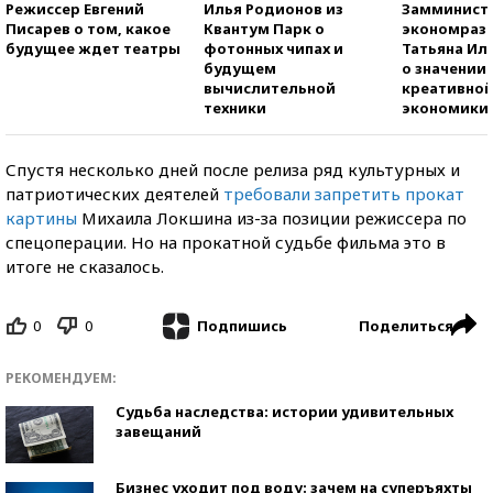
Режиссер Евгений
Илья Родионов из
Замминист
Писарев о том, какое
Квантум Парк о
экономраз
будущее ждет театры
фотонных чипах и
Татьяна И
будущем
о значении
вычислительной
креативно
техники
экономики
Спустя несколько дней после релиза ряд культурных и
патриотических деятелей
требовали запретить прокат
картины
Михаила Локшина из-за позиции режиссера по
спецоперации. Но на прокатной судьбе фильма это в
итоге не сказалось.
0
0
Поделиться
Подпишись
РЕКОМЕНДУЕМ:
Судьба наследства: истории удивительных
завещаний
Бизнес уходит под воду: зачем на суперъяхты